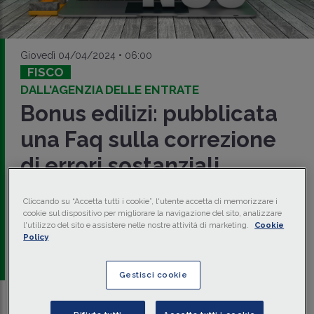
Giovedì 04/04/2024 • 06:00
FISCO
DALL'AGENZIA DELLE ENTRATE
Bonus edilizi: pubblicata
una Faq sulla correzione
di errori sostanziali
L'Agenzia delle Entrate, con una
Faq
, ha fornito chiarimenti
Cliccando su “Accetta tutti i cookie”, l'utente accetta di memorizzare i
in tema di correzione di
errori sostanziali
presenti nella
cookie sul dispositivo per migliorare la navigazione del sito, analizzare
comunicazione
per l'esercizio dell'opzione relativa alle
l'utilizzo del sito e assistere nelle nostre attività di marketing.
Cookie
detrazioni
spettanti per i
bonus
edilizi
.
Policy
a cura di
redazione Memento
Gestisci cookie
Traduci con IA
Ascolta la news