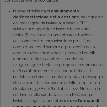
Con l'occasione, si ricorda che:
in caso di richiesta di
annullamento
dell'accettazione della cessione
, nell'oggetto
del messaggio da inviare alla casella PEC
suindicata è opportuno inserire il seguente
testo: “Richiesta annullamento accettazione
cessione credito comunicazione prot. …”, da
completare con il numero di protocollo della
comunicazione errata da cui derivano i crediti
(composto da 17 caratteri numerici, es.
2403011223…) e il relativo progressivo (composto
da 6 caratteri numerici, es. 000001), indicati
nell'istanza di annullamento allegata al messaggio
stesso, redatta secondo il modello allegato alla
circolare n. 33/E del 6 ottobre 2022
. Nel caso in
cui, invece, alla suddetta casella PEC venga
inviata la segnalazione di un
errore formale di
compilazione della comunicazione
, di cui al