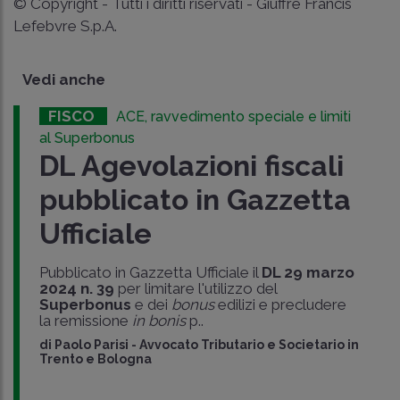
© Copyright - Tutti i diritti riservati - Giuffrè Francis
Lefebvre S.p.A.
Vedi anche
FISCO
ACE, ravvedimento speciale e limiti
al Superbonus
DL Agevolazioni fiscali
pubblicato in Gazzetta
Ufficiale
Pubblicato in Gazzetta Ufficiale il
DL 29 marzo
2024 n. 39
per limitare l'utilizzo del
Superbonus
e dei
bonus
edilizi e precludere
la remissione
in bonis
p..
di
Paolo Parisi
-
Avvocato Tributario e Societario in
Trento e Bologna