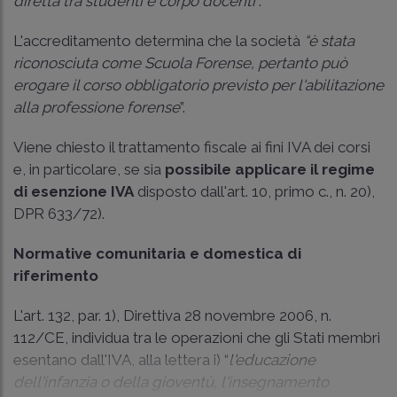
diretta tra studenti e corpo docenti
''.
L'accreditamento determina che la società
“è stata
riconosciuta come Scuola Forense, pertanto può
erogare il corso obbligatorio previsto per l'abilitazione
alla professione forense
”.
Viene chiesto il trattamento fiscale ai fini IVA dei corsi
e, in particolare, se sia
possibile
applicare il regime
di esenzione IVA
disposto dall'art. 10, primo c., n. 20),
DPR 633/72).
Normative comunitaria e domestica di
riferimento
L'art. 132, par. 1), Direttiva 28 novembre 2006, n.
112/CE, individua tra le operazioni che gli Stati membri
esentano dall'IVA, alla lettera i) “
l'educazione
dell'infanzia o della gioventù, l'insegnamento