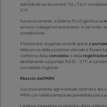
dati indicati sui documenti T2L/T2LF compiland
STP.
Successivamente, il sistema PoUS gestisce la
r
ad esso collegati ed assicurando, in tal modo, la
compilazione.
Il funzionario doganale accede quindi al
portal
della prova della posizione unionale e fissare i
conferma della
convalida
o della
registrazio
direttamente sul portale PoUS - STP, al cui inte
convalidati/registrati.
Rilascio dell’MRN
Successivamente agli eventuali controlli e all
MRN con validità temporale predefinita pari a 90
Laddove l’operatore economico abbia richiesto