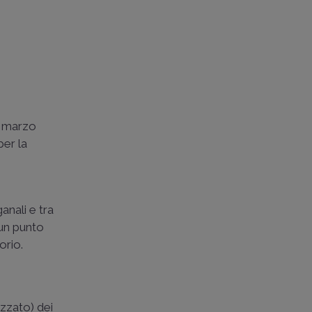
° marzo
 per la
anali e tra
 un punto
orio.
izzato) dei