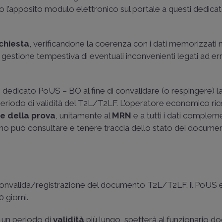
o l’apposito modulo elettronico sul portale a questi dedic
ichiesta
, verificandone la coerenza con i dati memorizzati n
 gestione tempestiva di eventuali inconvenienti legati ad err
e
dedicato PoUS – BO al fine di convalidare (o respingere) la
l periodo di validità del T2L/T2LF. L'operatore economico ric
ne della prova
, unitamente al
MRN
e a tutti i dati compleme
rno può consultare e tenere traccia dello stato dei documen
a convalida/registrazione del documento T2L/T2LF, il PoUS
 giorni.
 un periodo di
validità
più lungo, spetterà al funzionario d