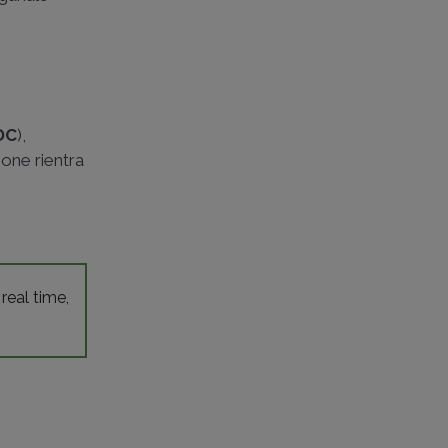
DC
),
ione rientra
 real time,