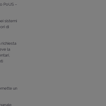
ato PoUS –
ei sistemi
ori di
 richiesta
eve la
ntari,
ti
 emette un
oganale