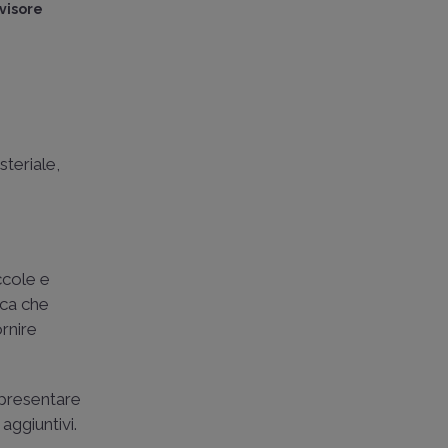
visore
steriale,
ccole e
ica che
ornire
 presentare
ggiuntivi​.