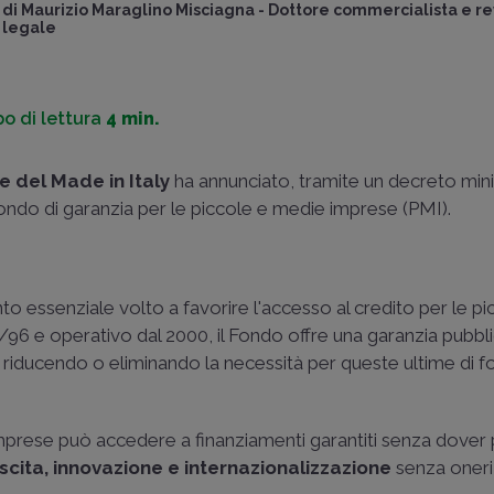
di
Maurizio Maraglino Misciagna
-
Dottore commercialista e re
legale
o di lettura
4 min.
e del Made in Italy
ha annunciato, tramite un decreto mini
Fondo di garanzia per le piccole e medie imprese (PMI).
o essenziale volto a favorire l'accesso al credito per le pi
2/96 e operativo dal 2000, il Fondo offre una garanzia pubbl
I, riducendo o eliminando la necessità per queste ultime di f
 imprese può accedere a finanziamenti garantiti senza dover
escita, innovazione e internazionalizzazione
senza oneri a