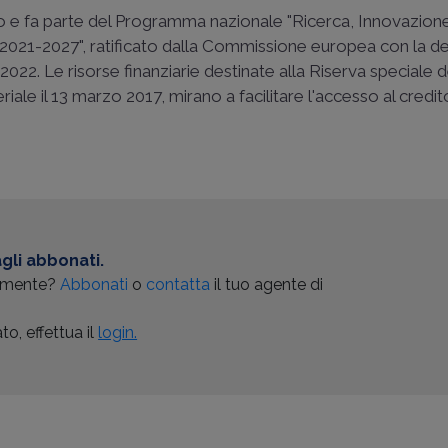
uro e fa parte del Programma nazionale "Ricerca, Innovazion
e 2021-2027", ratificato dalla Commissione europea con la de
22. Le risorse finanziarie destinate alla Riserva speciale 
riale il 13 marzo 2017, mirano a facilitare l'accesso al credit
gli abbonati.
almente?
Abbonati
o
contatta
il tuo agente di
o, effettua il
login.