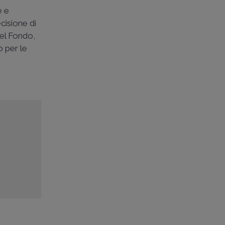
e e
cisione di
del Fondo,
o per le