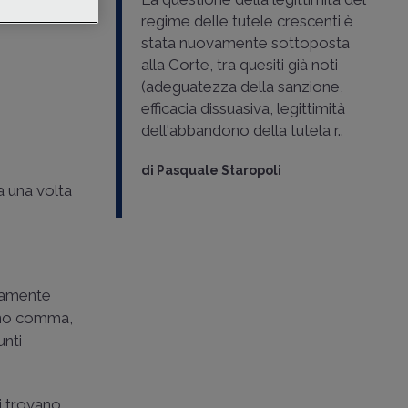
5 da
regime delle tutele crescenti è
stata nuovamente sottoposta
alla Corte, tra quesiti già noti
(adeguatezza della sanzione,
efficacia dissuasiva, legittimità
dell'abbandono della tutela r..
di
Pasquale Staropoli
a una volta
ivamente
 nono comma,
unti
ti trovano