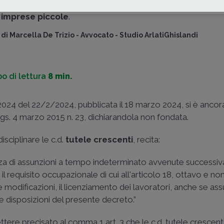
anche per i lavoratori già assunti alla data del 7 marzo 202
imprese piccole
.
di
Marcella De Trizio
-
Avvocato - Studio ArlatiGhislandi
o di lettura
8 min.
2024 del 22/2/2024, pubblicata il 18 marzo 2024, si è ancor
D.Lgs. 4 marzo 2015 n. 23, dichiarandola non fondata.
sciplinare le c.d.
tutele crescenti
, recita:
uenza di assunzioni a tempo indeterminato avvenute success
i il requisito occupazionale di cui all'articolo 18, ottavo e
modificazioni, il licenziamento dei lavoratori, anche se ass
e disposizioni del presente decreto.”
 lettere precisato al comma 1 art. 3 che le c.d. tutele crescen