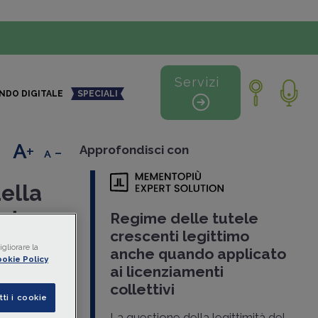
Servizi
NDO DIGITALE
SPECIALI
+
-
Approfondisci con
della
nde
Regime delle tutele
crescenti legittimo
gliorare la
anche quando applicato
okie Policy
ai licenziamenti
ta il 18
collettivi
imità delle
tti i cookie
 applica
La questione della legittimità del