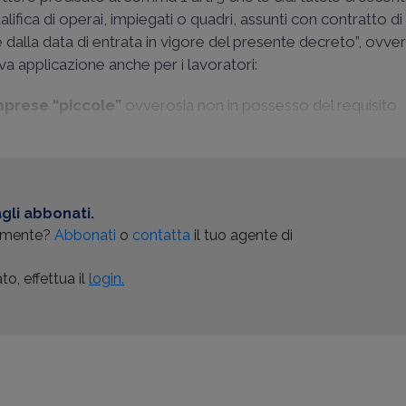
alifica di operai, impiegati o quadri, assunti con contratto d
alla data di entrata in vigore del presente decreto”, ovver
a applicazione anche per i lavoratori:
mprese “piccole”
ovverosia non in possesso del requisito
gli abbonati.
almente?
Abbonati
o
contatta
il tuo agente di
o, effettua il
login.