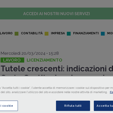
ACCEDI AI NOSTRI NUOVI SERVIZI
LAVORO
CONTABILITÀ
IMPRESA
FINANZIAMENTI
MO
Mercoledì 20/03/2024 • 15:28
LAVORO
LICENZIAMENTO
Tutele crescenti: indicazioni 
Corte Costituzionale per azie
piccole
 “Accetta tutti i cookie”, l'utente accetta di memorizzare i cookie sul dispositivo per mi
del sito, analizzare l'utilizzo del sito e assistere nelle nostre attività di marketing.
Co
La
Corte Costituzionale
, con la
sentenza n. 44 pubblica
marzo 2024
, si è ancora una volta pronunciata sulla legitt
ci cookie
Rifiuta tutti
Accetta tu
c.d.
tutele crescenti
, precisando che la nuova disciplina si