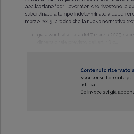
applicazione “per i lavoratori che rivestono la qu
subordinato a tempo indeterminato a decorrere d
marzo 2015, precisa che la nuova normativa trov
già assunti alla data del 7 marzo 2025 da
i
dimensionale previsto dall'art. 18 c...
Contenuto riservato a
Vuoi consultarlo integr
fiducia.
Se invece sei già abbonat