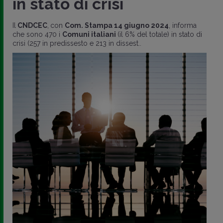
in stato di crisi
Il
CNDCEC
,
con
Com. Stampa 14 giugno 2024
, informa
che sono 470 i
Comuni italiani
(il 6% del totale) in stato di
crisi (257 in predissesto e 213 in dissest..