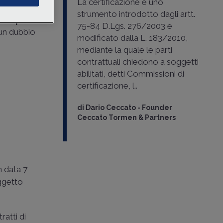
La certificazione è uno
di lavoro
strumento introdotto dagli artt.
 sospetti
75-84 D.Lgs. 276/2003 e
 un dubbio
modificato dalla L. 183/2010,
mediante la quale le parti
contrattuali chiedono a soggetti
abilitati, detti Commissioni di
certificazione, l..
di
Dario Ceccato
-
Founder
Ceccato Tormen & Partners
n data 7
oggetto
ratti di