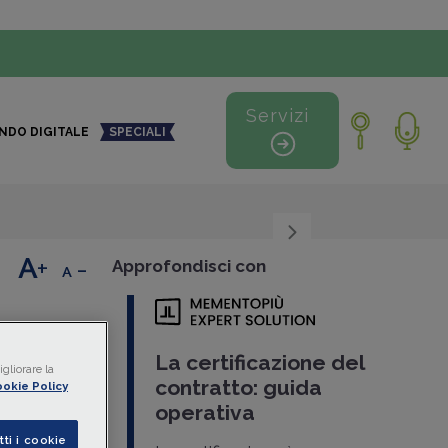
Servizi
NDO DIGITALE
SPECIALI
+
-
Approfondisci con
tti
La certificazione del
gliorare la
contratto: guida
okie Policy
operativa
i
tti i cookie