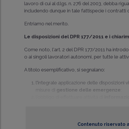
lavoro di cui al d.lgs. n. 276 del 2003, debba rigu
includendo dunque in tale fattispecie i contratti
Entriamo nel merito.
Le disposizioni del DPR 177/2011 e i chiarim
Come noto, l'art. 2 del DPR 177/2011 ha introdot
o ai singoli lavoratori autonomi, per tutte le atti
A titolo esemplificativo, si segnalano:
l'integrale applicazione delle disposizioni v
misure di
gestione delle emergenze
;
l'obbligo di effettuare attività di
informazio
Contenuto riservato a