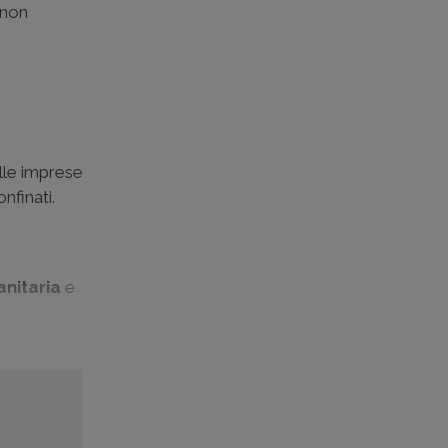
 non
alle imprese
nfinati.
anitaria
e