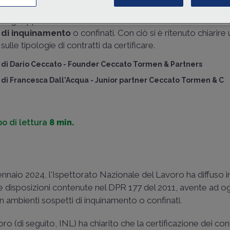
chiarimenti sulla necessaria
certificazione dei contratti 
degli appaltatori cui sono state affidate attività in
ambienti
di inquinamento
o confinati. Con ciò si è ritenuto chiarire
sulle tipologie di contratti da certificare.
di
Dario Ceccato
-
Founder Ceccato Tormen & Partners
di
Francesca Dall'Acqua
-
Junior partner Ceccato Tormen & C
o di lettura
8 min.
naio 2024, l'Ispettorato Nazionale del Lavoro ha diffuso i
e disposizioni contenute nel DPR 177 del 2011, avente ad 
 in ambienti sospetti di inquinamento o confinati.
o (di seguito, INL) ha chiarito che la certificazione dei cont