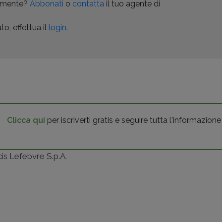
almente?
Abbonati
o
contatta
il tuo agente di
o, effettua il
login.
Clicca qui
per iscriverti gratis e seguire tutta l'informazione
ncis Lefebvre S.p.A.