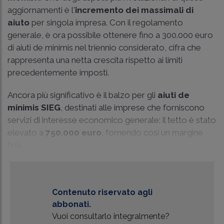
aggiornamenti è l'
incremento dei massimali di
aiuto
per singola impresa. Con il regolamento
generale, è ora possibile ottenere fino a 300.000 euro
di aiuti de minimis nel triennio considerato, cifra che
rappresenta una netta crescita rispetto ai limiti
precedentemente imposti.
Ancora più significativo è il balzo per gli
aiuti de
minimis SIEG
, destinati alle imprese che forniscono
servizi di interesse economico generale: il tetto è stato
elevato a
750.000 euro
, fornendo così un margine
fina...
Contenuto riservato agli
abbonati.
Vuoi consultarlo integralmente?