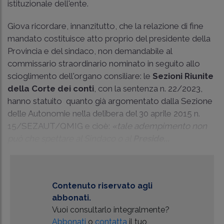
istituzionale dell'ente.
Giova ricordare, innanzitutto, che la relazione di fine
mandato costituisce atto proprio del presidente della
Provincia e del sindaco, non demandabile al
commissario straordinario nominato in seguito allo
scioglimento dell'organo consiliare: le
Sezioni Riunite
della Corte dei conti
, con
la sentenza n. 22/2023
,
hanno statuito quanto già argomentato dalla Sezione
delle Autonomie nella delibera del 30 aprile 2015 n.
15/SEZAUT/QMIG e cioè:
«tale adempimento non
può che spettare al Sindaco o al
Preside...
Contenuto riservato agli
abbonati.
Vuoi consultarlo integralmente?
Abbonati
o
contatta
il tuo