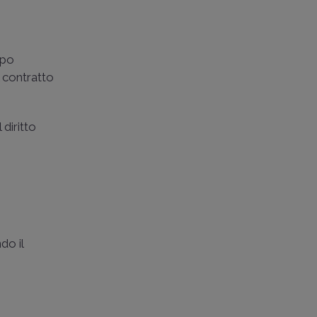
mpo
l contratto
 diritto
do il