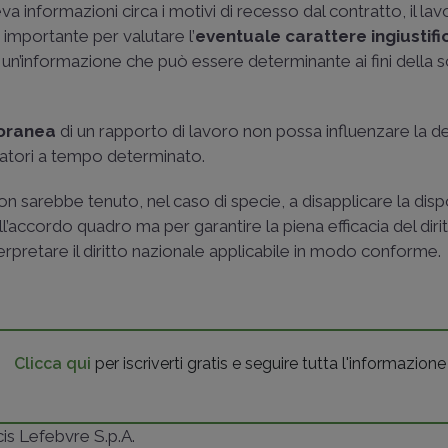
va informazioni circa i motivi di recesso dal contratto, il la
importante per valutare l’
eventuale carattere ingiustifi
 un’informazione che può essere determinante ai fini della s
oranea
di un rapporto di lavoro non possa influenzare la d
atori a tempo determinato.
non sarebbe tenuto, nel caso di specie, a disapplicare la dis
ll’accordo quadro ma per garantire la piena efficacia del diri
nterpretare il diritto nazionale applicabile in modo conforme.
Clicca qui
per iscriverti gratis e seguire tutta l'informazione
ncis Lefebvre S.p.A.