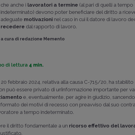
che anche i
lavoratori a termine
(al pari di quelli a tempo
indeterminato) devono poter beneficiare del diritto a ricev
adeguate
motivazioni
nel caso in cui il datore di lavoro de
recedere
dal rapporto di lavoro.
a cura di
redazione Memento
o di lettura
4 min.
20 febbraio 2024, relativa alla causa C-715/20, ha stabilito 
on può essere privato di un’informazione importante per va
nziamento
e, eventualmente, per agire in giudizio, sancendo i
nformato dei motivi di recesso con preavviso dal suo contra
avoratore a tempo indeterminato.
e il diritto fondamentale a un
ricorso effettivo del lavo
stificato.