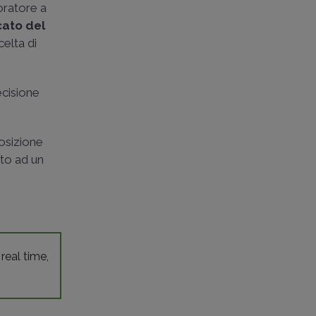
voratore a
cato del
celta di
ecisione
posizione
tto ad un
 real time,