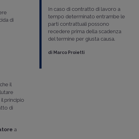
In caso di contratto di lavoro a
ere
tempo determinato entrambe le
cida di
parti contrattuali possono
recedere prima della scadenza
del termine per giusta causa.
di
Marco Proietti
che il
lutare
l principio
tto di
ratore
a