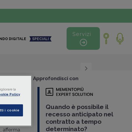
Servizi
NDO DIGITALE
SPECIALI
+
-
Approfondisci con
gliorare la
l
okie Policy
Quando è possibile il
tti i cookie
recesso anticipato nel
contratto a tempo
determinato?
4
, afferma