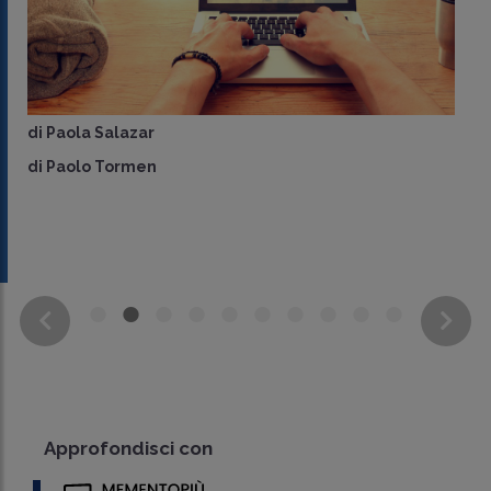
ar
en
di
Roberta Cris
Approfondisci con