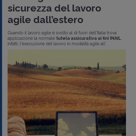
time n
zza del lavoro
provato
all’estero
conclu
gile è svolto al di fuori dell'Italia trova
 normale
tutela assicurativa ai fini INAIL
.
La Cassazione, 
one del lavoro in modalità agile all'..
2023, afferma ch
concludenti
un 
sospensione par.