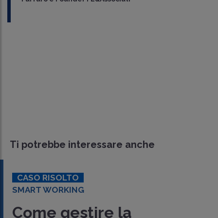
Ti potrebbe interessare anche
LTO
LAVORO
KING
DALLA CASS
Il rapp
estire la