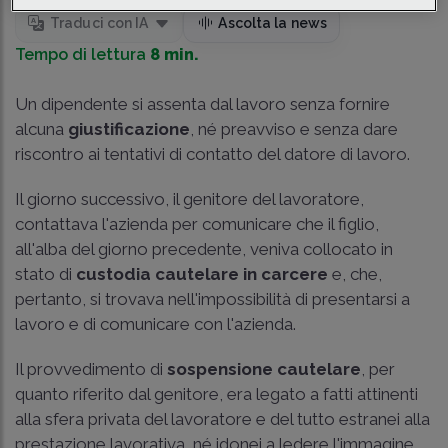
Traduci con IA
Ascolta la news
Tempo di lettura
8 min.
Un dipendente si assenta dal lavoro senza fornire
alcuna
giustificazione
, né preavviso e senza dare
riscontro ai tentativi di contatto del datore di lavoro.
Il giorno successivo, il genitore del lavoratore,
contattava l'azienda per comunicare che il figlio,
all'alba del giorno precedente, veniva collocato in
stato di
custodia cautelare in carcere
e, che,
pertanto, si trovava nell'impossibilità di presentarsi a
lavoro e di comunicare con l'azienda.
Il provvedimento di
sospensione cautelare
, per
quanto riferito dal genitore, era legato a fatti attinenti
alla sfera privata del lavoratore e del tutto estranei alla
prestazione lavorativa, né idonei a ledere l'immagine