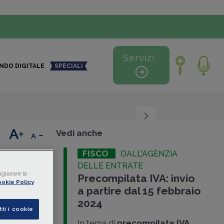
Servizi
NDO DIGITALE
SPECIALI
+
-
Vedi anche
FISCO
DALL'AGENZIA
ata
DELLE ENTRATE
gliorare la
Precompilata IVA: invio
okie Policy
a partire dal 15 febbraio
rda che dal
2024
tti i cookie
In tema di
precompilata IVA
,