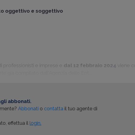
to oggettivo e soggettivo
di professionisti e imprese e
dal 12 febbraio 2024
viene c
arte già compilato dall'Agenzia delle Ent...
gli abbonati.
almente?
Abbonati
o
contatta
il tuo agente di
o, effettua il
login.