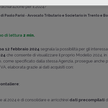
precompilata
e versare l'
IVA
a debito. Quali sono le novit
dichiarazione per il 2024?
di
Paolo Parisi
-
Avvocato Tributario e Societario in Trento e B
o di lettura
2 min.
a 12 febbraio 2024
segnala la possibilità per gli interessat
024
che consente di visualizzare il proprio Modello 2024, in 
io, come specificato dalla stessa Agenzia, prosegue anche per
A, elaborata grazie ai dati acquisiti con:
rontaliere
;
 al 2024 è di consolidare e arricchirei
dati precompilati
d