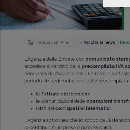
Temp
Traduci con IA
Ascolta la news
L'Agenzia delle Entrate con
comunicato stamp
accedere al servizio della
precompilata IVA 2
compilato dall'Agenzia delle Entrate. In dettagl
periodo di sperimentazione della precompilata IV
le
fatture elettroniche
;
le comunicazioni delle
operazioni transf
i dati dei
corrispettivi telematici
.
L'Agenzia sottolinea che lo scopo dell'estensione
di contribuenti, imprese e professionisti.