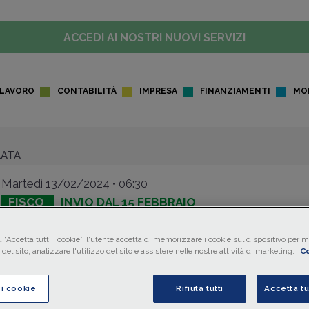
ACCEDI AI NOSTRI NUOVI SERVIZI
LAVORO
CONTABILITÀ
IMPRESA
FINANZIAMENTI
MO
LATA
Martedì 13/02/2024 • 06:30
FISCO
INVIO DAL 15 FEBBRAIO
IVA: le novità della precompil
 “Accetta tutti i cookie”, l'utente accetta di memorizzare i cookie sul dispositivo per mi
2024
del sito, analizzare l'utilizzo del sito e assistere nelle nostre attività di marketing.
Co
Con un comunicato stampa, l'
Agenzia delle Entrate
rico
ci cookie
Rifiuta tutti
Accetta tu
15 febbraio 2024
sarà possibile modificare, inviare la