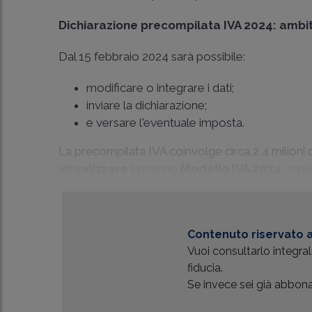
Dichiarazione precompilata IVA 2024: ambi
Dal 15 febbraio 2024 sarà possibile:
modificare o integrare i dati;
inviare la dichiarazione;
e versare l'eventuale imposta.
La precompilata IVA coinvolge circa 2,4 milioni 
visualizzare
il proprio
Modello IVA 2024
, in p
Contenuto riservato a
Vuoi consultarlo integr
fiducia.
Se invece sei già abbonat