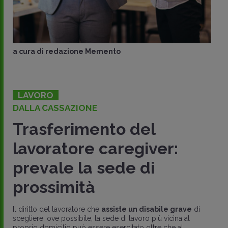
a cura di
redazione Memento
LAVORO
DALLA CASSAZIONE
Trasferimento del
lavoratore caregiver:
prevale la sede di
prossimità
Il diritto del lavoratore che
assiste un disabile grave
di
scegliere, ove possibile, la sede di lavoro più vicina al
proprio domicilio può essere esercitato oltre che al