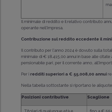
mat
Il minimale di reddito e il relativo contributo an
operante nell'impresa.
Contribuzione sul reddito eccedente il min
Il contributo per l'anno 2024 è dovuto sulla tota
minimale di € 18.415,00 annui in base alle citate 
pensionabile pari, per il corrente anno, all'impor
Per i
redditi superiori a € 55.008,00 annui
re
Nella tabella sottostante si riportano le aliquote 
Posizioni contributive
Scaglione
Titolari di qualunque età e
fino a € 55