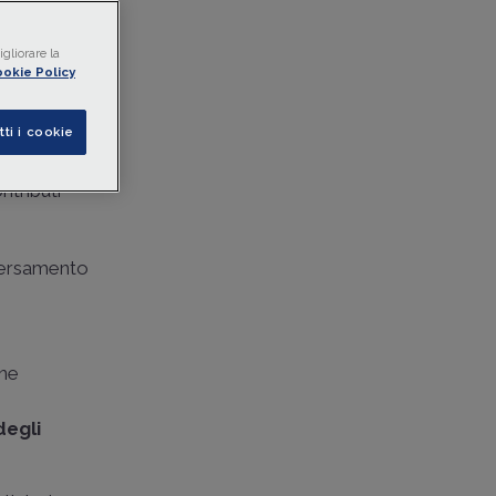
gliorare la
okie Policy
tti i cookie
ntributi
 versamento
one
degli