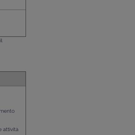
il
iamento
 attività