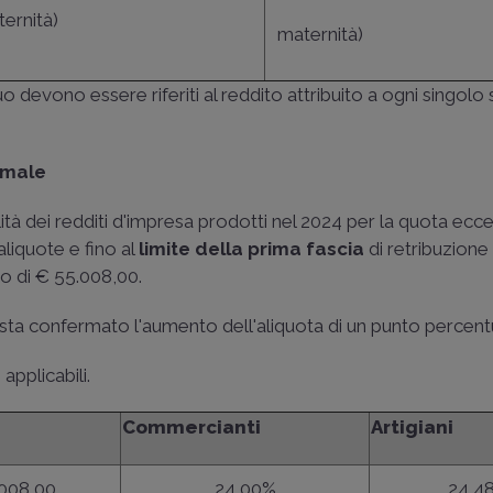
ernità)
maternità)
nuo devono essere riferiti al reddito attribuito a ogni singol
imale
lità dei redditi d'impresa prodotti nel 2024 per la quota ecce
aliquote e fino al
limite della prima fascia
di retribuzione
to di € 55.008,00.
sta confermato l'aumento dell'aliquota di un punto percent
applicabili.
Commercianti
Artigiani
.008,00
24,00%
24,4