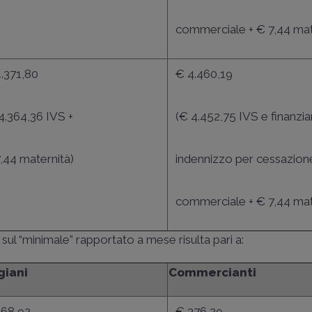
commerciale + € 7,44 mat
.371,80
€ 4.460,19
4.364,36 IVS +
(€ 4.452,75 IVS e finanz
,44 maternità)
indennizzo per cessazione
commerciale + € 7,44 mat
to sul “minimale” rapportato a mese risulta pari a:
giani
Commercianti
368,92
€ 376,29