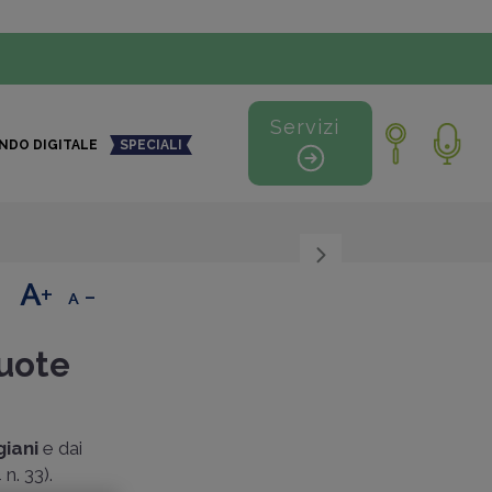
Servizi
NDO DIGITALE
SPECIALI
+
-
quote
giani
e dai
n. 33).