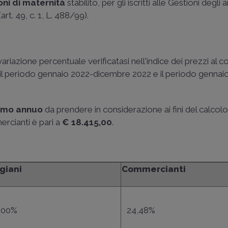
oni di maternità
stabilito, per gli iscritti alle Gestioni degli a
rt. 49, c. 1,
L. 488/99
).
ariazione percentuale verificatasi nell'indice dei prezzi al 
tra il periodo gennaio 2022-dicembre 2022 e il periodo gennai
nimo annuo
da prendere in considerazione ai fini del calcolo
ercianti è pari a
€ 18.415,00
.
igiani
Commercianti
,00%
24,48%