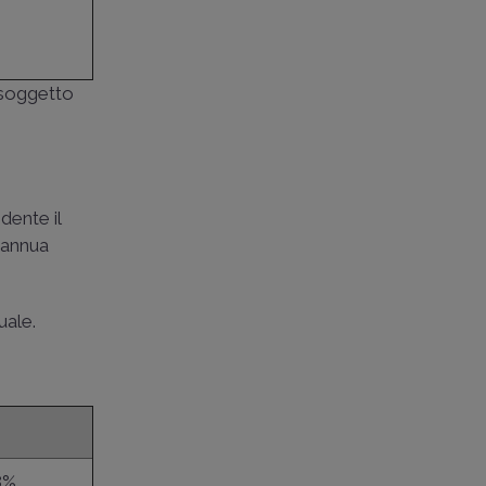
o soggetto
dente il
 annua
uale.
8%