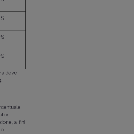
8%
8%
8%
pra deve
4.
ercentuale
atori
one, ai fini
so.