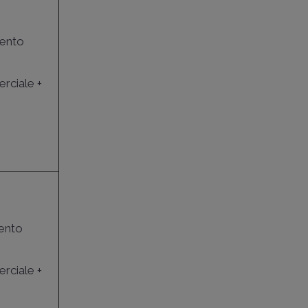
mento
rciale +
mento
rciale +