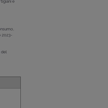
rtigiani e
consumo,
o 2023-
 del