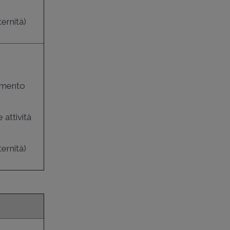
ernità)
iamento
 attività
ernità)