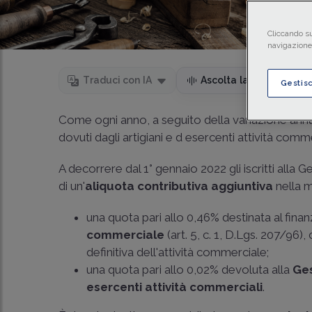
Cliccando su
navigazione 
Temp
Traduci con IA
Ascolta la news
Gestis
Come ogni anno, a seguito della variazione annual
dovuti dagli artigiani e d esercenti attività comm
A decorrere dal 1° gennaio 2022 gli iscritti alla
di un'
aliquota contributiva aggiuntiva
nella m
una quota pari allo 0,46% destinata al fin
commerciale
(
art. 5, c. 1, D.Lgs. 207/96
),
definitiva dell'attività commerciale;
una quota pari allo 0,02% devoluta alla
Ges
esercenti attività commerciali
.