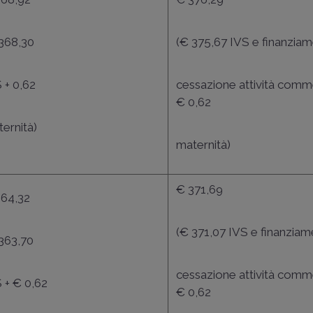
 368,30
(€ 375,67 IVS e finanzia
 + 0,62
cessazione attività comme
€ 0,62
ernità)
maternità)
€ 371,69
364,32
(€ 371,07 IVS e finanzia
363,70
cessazione attività comme
 + € 0,62
€ 0,62