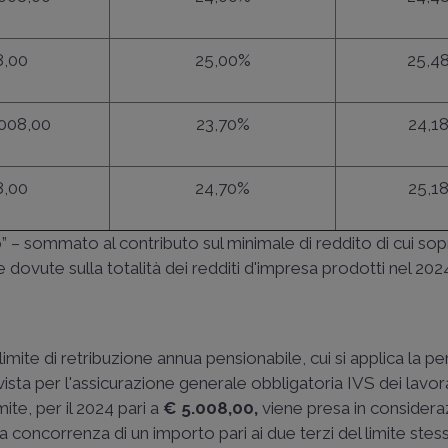
8,00
25,00%
25,4
.008,00
23,70%
24,1
8,00
24,70%
25,1
” – sommato al contributo sul minimale di reddito di cui so
ute sulla totalità dei redditi d'impresa prodotti nel 202
limite di retribuzione annua pensionabile, cui si applica la p
ta per l'assicurazione generale obbligatoria IVS dei lavor
ite, per il 2024 pari a
€ 5.008,00,
viene presa in considerazi
a concorrenza di un importo pari ai due terzi del limite stes