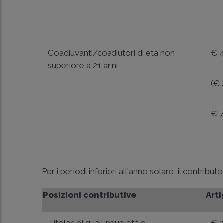
Coadiuvanti/coadiutori di età non
€ 4
superiore a 21 anni
(€ 
€ 7
Per i periodi inferiori all'anno solare, il contribu
Posizioni contributive
Arti
Titolari di qualunque età e
€ 