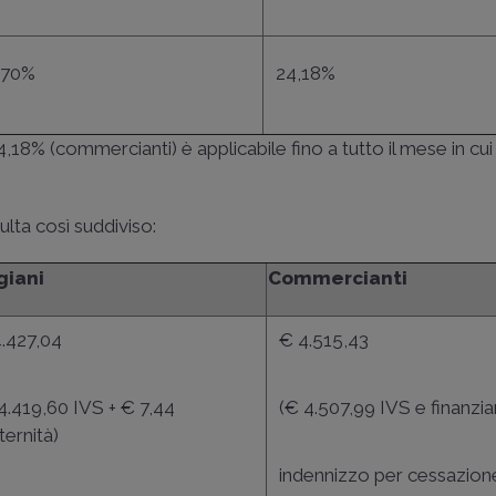
,70%
24,18%
4,18% (commercianti) è applicabile fino a tutto il mese in cui 
ulta così suddiviso:
giani
Commercianti
.427,04
€ 4.515,43
4.419,60 IVS + € 7,44
(€ 4.507,99 IVS e finanz
ernità)
indennizzo per cessazione