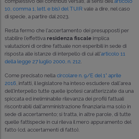
complessivo dei contributi versati, ai sensi dell'
articolo
10, comma 1, lett. e bis) del TUIR
vale a dire, nel caso
di specie, a partire dal 2023.
Resta fermo che l'accertamento dei presupposti per
stabilire l'effettiva
residenza fiscale
implica
valutazioni di ordine fattuale non esperibili in sede di
risposta alle istanze di interpello di cui all'
articolo 11
della legge 27 luglio 2000, n. 212
.
Come precisato nella
circolare n. 9/E del 1° aprile
2016
, infatti, il legislatore ha inteso escludere dall'area
dell'interpello tutte quelle ipotesi caratterizzate da una
spiccata ed ineliminabile rilevanza dei profili fattuali
riscontrabili dall'amministrazione finanziaria ma solo in
sede di accertamento; si tratta, in altre parole, di tutte
quelle fattispecie in cui rileva il mero appuramento del
fatto (cd. accertamenti di fatto).