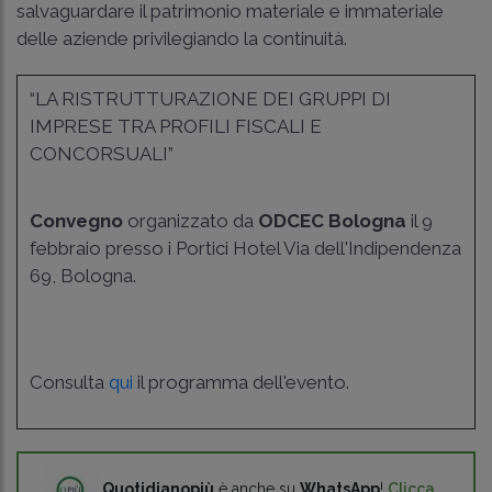
salvaguardare il patrimonio materiale e immateriale
delle aziende privilegiando la continuità.
“LA RISTRUTTURAZIONE DEI GRUPPI DI
IMPRESE TRA PROFILI FISCALI E
CONCORSUALI”
Convegno
organizzato da
ODCEC Bologna
il 9
febbraio presso i Portici Hotel Via dell'Indipendenza
69, Bologna.
Consulta
qui
il programma dell'evento.
Quotidianopiù
è anche su
WhatsApp
!
Clicca