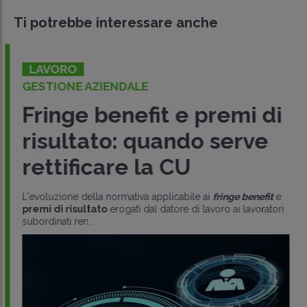
Ti potrebbe interessare anche
LAVORO
GESTIONE AZIENDALE
Fringe benefit e premi di
risultato: quando serve
rettificare la CU
L'evoluzione della normativa applicabile ai
fringe benefit
e
premi di risultato
erogati dal datore di lavoro ai lavoratori
subordinati ren..