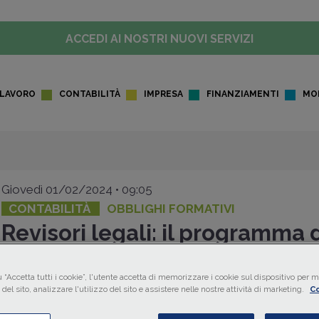
ACCEDI AI NOSTRI NUOVI SERVIZI
LAVORO
CONTABILITÀ
IMPRESA
FINANZIAMENTI
MO
Giovedì 01/02/2024 • 09:05
CONTABILITÀ
OBBLIGHI FORMATIVI
Revisori legali: il programma 
formazione 2024 per i revisori
 “Accetta tutti i cookie”, l'utente accetta di memorizzare i cookie sul dispositivo per mi
legali
del sito, analizzare l'utilizzo del sito e assistere nelle nostre attività di marketing.
Co
La Ragioneria Generale dello Stato ha pubblicato il prog