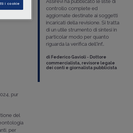
Assirevi ha pubblicato le liste di
tti i cookie
rie
controllo complete ed
zione di
aggiornate destinate ai soggetti
incaricati della revisione. Si tratta
di un utile strumento di sintesi in
particolar modo per quanto
riguarda la verifica dell'inf..
di
Federico Gavioli
-
Dottore
commercialista, revisore legale
dei conti e giornalista pubblicista
2024, pur
stione del
 Deontologia
nti, per