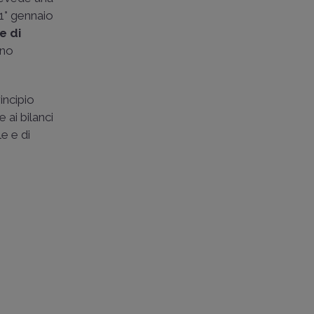
 1° gennaio
e di
uno
incipio
e ai bilanci
le e di