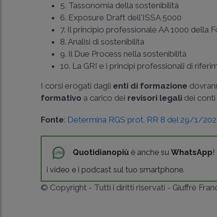
5. Tassonomia della sostenibilità
6. Exposure Draft dell'ISSA 5000
7. Il principio professionale AA 1000 della
8. Analisi di sostenibilità
9. Il Due Process nella sostenibilità
10. La GRI e i principi professionali di rifer
I corsi erogati dagli
enti di formazione
dovranno
formativo
a carico dei
revisori legali
dei conti
Fonte
:
Determina RGS prot. RR 8 del 29/1/20
Quotidianopiù
è anche su
WhatsApp
!
i video e i podcast sul tuo smartphone.
© Copyright - Tutti i diritti riservati - Giuffrè Fra