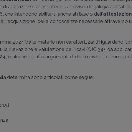
i abilitazione, consentendo ai revisori legali già abilitati al
, che intendono abilitarsi anche al rilascio dell'
attestazion
ità, l'acquisizione delle conoscenze necessarie attraverso 
ramma 2024 tra le materie non caratterizzanti riguardano il pr
la rilevazione e valutazione dei ricavi (
OIC 34
), da applicar
24
, e alcuni specifici argomenti di diritto civile e commercia
alla determina sono articolati come segue:
onali
enza