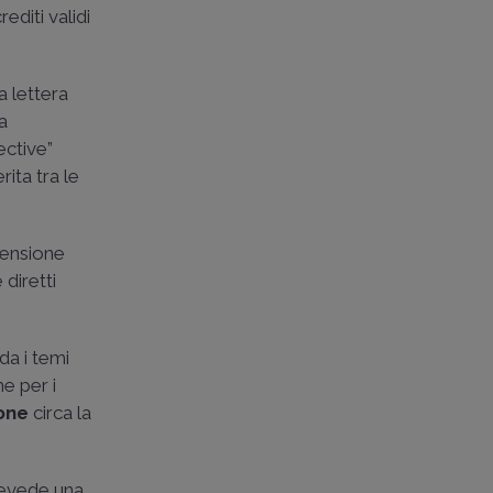
diti validi
a lettera
la
ective”
ita tra le
stensione
diretti
rda i temi
e per i
one
circa la
 prevede una