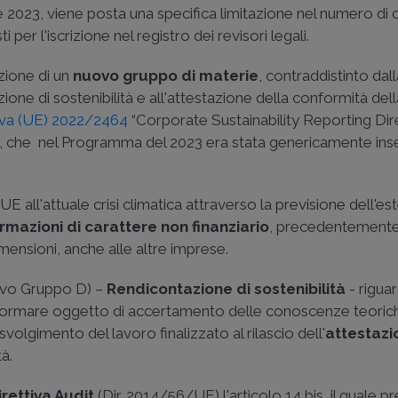
023, viene posta una specifica limitazione nel numero di cre
 per l'iscrizione nel registro dei revisori legali.
uzione di un
nuovo gruppo di materie
, contraddistinto dall
azione di sostenibilità e all'attestazione della conformità del
iva (UE) 2022/2464
“Corporate Sustainability Reporting Dir
, che nel Programma del 2023 era stata genericamente inser
E all'attuale crisi climatica attraverso la previsione dell'e
rmazioni di carattere non finanziario
, precedentemente 
mensioni, anche alle altre imprese.
uovo Gruppo D) –
Rendicontazione di sostenibilità
- rigua
o formare oggetto di accertamento delle conoscenze teorich
 svolgimento del lavoro finalizzato al rilascio dell'
attestazi
tà.
irettiva Audit
(
Dir. 2014/56/UE
) l'articolo 14 bis, il quale