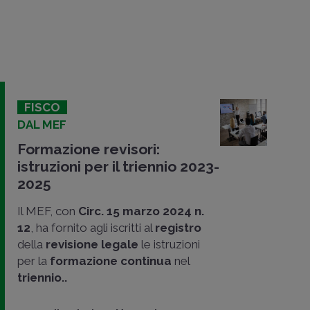
FISCO
DAL MEF
Formazione revisori:
istruzioni per il triennio 2023-
2025
Il MEF, con
Circ. 15 marzo 2024 n.
12
, ha fornito agli iscritti al
registro
della
revisione legale
le istruzioni
per la
formazione continua
nel
triennio..