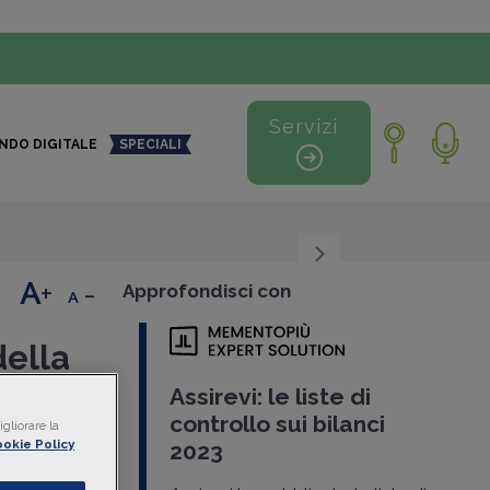
Servizi
NDO DIGITALE
SPECIALI
+
-
Approfondisci con
della
Assirevi: le liste di
controllo sui bilanci
gliorare la
okie Policy
2023
ramma