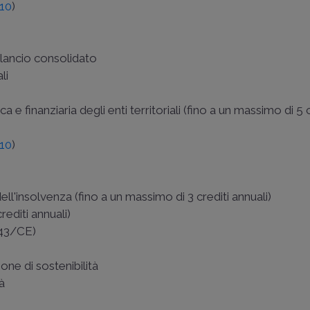
010
)
bilancio consolidato
li
e finanziaria degli enti territoriali (fino a un massimo di 5 c
010
)
dell'insolvenza (fino a un massimo di 3 crediti annuali)
rediti annuali)
6/43/CE
)
à
ione di sostenibilità
tà