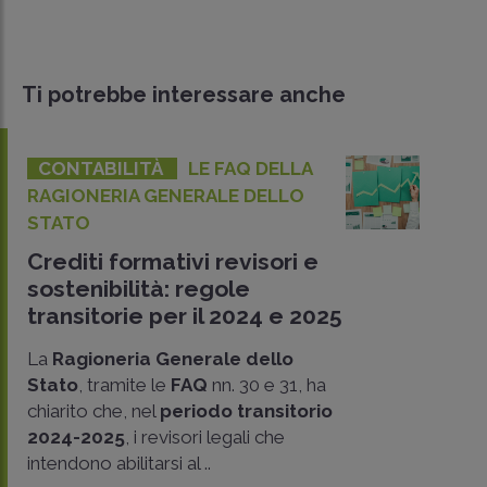
Ti potrebbe interessare anche
CONTABILITÀ
LE FAQ DELLA
RAGIONERIA GENERALE DELLO
STATO
Crediti formativi revisori e
sostenibilità: regole
transitorie per il 2024 e 2025
La
Ragioneria Generale dello
Stato
, tramite le
FAQ
nn. 30 e 31, ha
chiarito che, nel
periodo transitorio
CONDIVIDI
2024-2025
, i revisori legali che
SU
intendono abilitarsi al ..