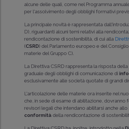
alcune delle quali, come nel Programma annuale 2
per l'assolvimento degli obblighi formativi previsti
La principale novità è rappresentata dall'introd
D), riguardanti alcuni temi relativi alla rendicont
rendicontazione di sostenibilità, di cui alla
Dirett
(
CSRD
) del Parlamento europeo e del Consiglio
materie del Gruppo C).
La Direttiva CSRD rappresenta la risposta della U
graduale degli obblighi di comunicazione di
info
esclusivamente alle società quotate di grandi di
L'articolazione delle materie ora inserite nel n
che, in sede di esame di abilitazione, dovrann
revisori legali che intendano abilitarsi anche allo
conformità
della rendicontazione di sostenibili
La Direttiva CSRD ha, inoltre, introdotto nella
D