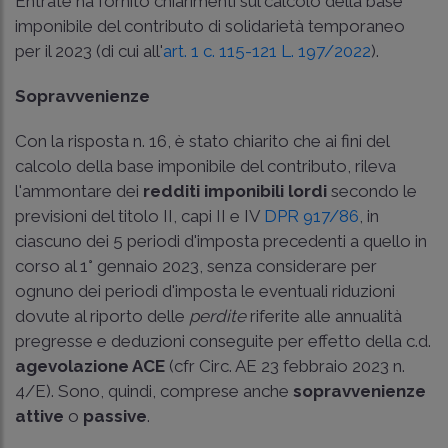
Entrate ha fornito chiarimenti sul calcolo della base
imponibile del contributo di solidarietà temporaneo
per il 2023 (di cui all'
art. 1 c. 115-121 L. 197/2022
).
Sopravvenienze
Con la risposta n. 16, è stato chiarito che ai fini del
calcolo della base imponibile del contributo, rileva
l'ammontare dei
redditi imponibili lordi
secondo le
previsioni del titolo II, capi II e IV
DPR 917/86
, in
ciascuno dei 5 periodi d'imposta precedenti a quello in
corso al 1° gennaio 2023, senza considerare per
ognuno dei periodi d'imposta le eventuali riduzioni
dovute al riporto delle
perdite
riferite alle annualità
pregresse e deduzioni conseguite per effetto della c.d.
agevolazione ACE
(cfr
Circ. AE 23 febbraio 2023 n.
4/E
). Sono, quindi, comprese anche
sopravvenienze
attive
o
passive
.