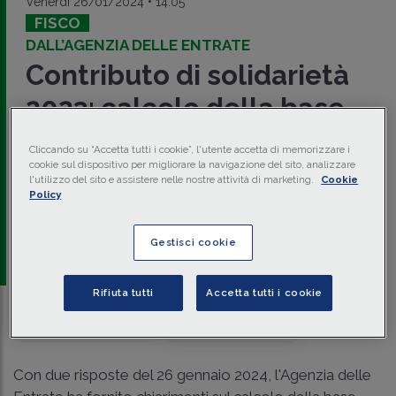
Venerdì 26/01/2024 • 14:05
FISCO
DALL’AGENZIA DELLE ENTRATE
Contributo di solidarietà
2023: calcolo della base
imponibile
Cliccando su “Accetta tutti i cookie”, l'utente accetta di memorizzare i
cookie sul dispositivo per migliorare la navigazione del sito, analizzare
L'Agenzia delle Entrate, con le risposte n. 16 e n. 18 del 26
l'utilizzo del sito e assistere nelle nostre attività di marketing.
Cookie
gennaio 2024, ha fornito chiarimenti sul calcolo della
base
Policy
imponibile
del
contributo di solidarietà temporaneo
per il 2023.
Gestisci cookie
a cura di
redazione Memento
Rifiuta tutti
Accetta tutti i cookie
Traduci con IA
Ascolta la news
Con due risposte del 26 gennaio 2024, l'Agenzia delle