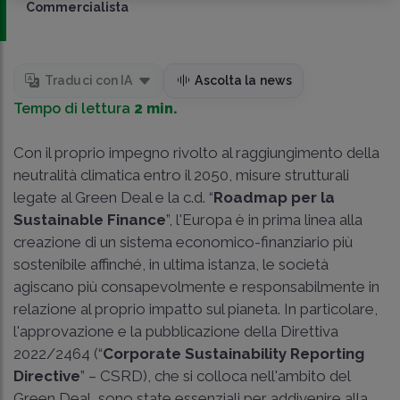
Commercialista
Traduci con IA
Ascolta la news
Tempo di lettura
2 min.
Con il proprio impegno rivolto al raggiungimento della
neutralità climatica entro il 2050, misure strutturali
legate al Green Deal e la c.d. “
Roadmap per la
Sustainable Finance
”, l'Europa è in prima linea alla
creazione di un sistema economico-finanziario più
sostenibile affinché, in ultima istanza, le società
agiscano più consapevolmente e responsabilmente in
relazione al proprio impatto sul pianeta. In particolare,
l'approvazione e la pubblicazione della Direttiva
2022/2464 (“
Corporate Sustainability Reporting
Directive
” – CSRD), che si colloca nell'ambito del
Green Deal, sono state essenziali per addivenire alla