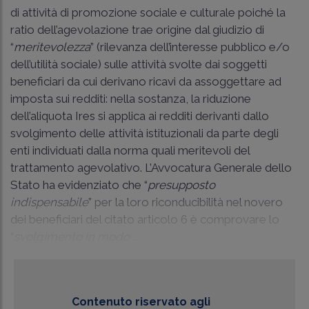
di attività di promozione sociale e culturale poiché la
ratio dell’agevolazione trae origine dal giudizio di
“
meritevolezza
” (rilevanza dell’interesse pubblico e/o
dell’utilità sociale) sulle attività svolte dai soggetti
beneficiari da cui derivano ricavi da assoggettare ad
imposta sui redditi: nella sostanza, la riduzione
dell’aliquota Ires si applica ai redditi derivanti dallo
svolgimento delle attività istituzionali da parte degli
enti individuati dalla norma quali meritevoli del
trattamento agevolativo. L’Avvocatura Generale dello
Stato ha evidenziato che “
presupposto
indispensabile
” per la loro riconducibilità nel novero
dei beneficiari del citato articolo 6 è comprovare lo
“
svolgimento in modo ...
Contenuto riservato agli