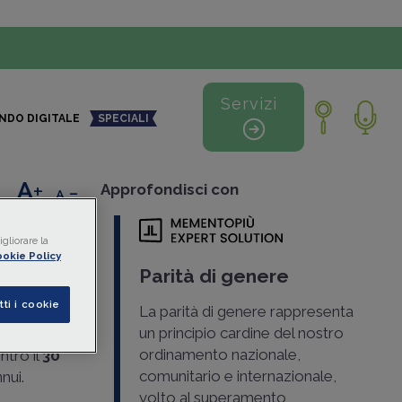
Servizi
NDO DIGITALE
SPECIALI
+
-
Approfondisci con
omande
gliorare la
okie Policy
Parità di genere
tti i cookie
La parità di genere rappresenta
anza di
un principio cardine del nostro
ne della
ordinamento nazionale,
ntro il
30
comunitario e internazionale,
nui.
volto al superamento