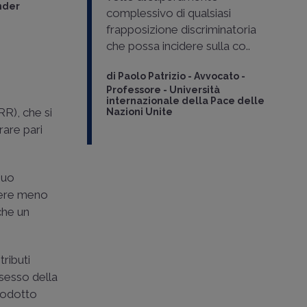
nder
complessivo di qualsiasi
frapposizione discriminatoria
che possa incidere sulla co..
di
Paolo Patrizio
-
Avvocato -
Professore - Università
internazionale della Pace delle
RR), che si
Nazioni Unite
rare pari
suo
nere meno
che un
tributi
ssesso della
trodotto