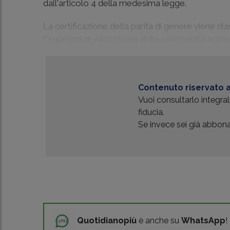
dall'articolo 4 della medesima legge.
La certificazione della parità di genere viene rila
Organismi di valutazione della conformità accred
Contenuto riservato a
Vuoi consultarlo integr
fiducia.
Se invece sei già abbonat
Quotidianopiù
è anche su
WhatsApp
!