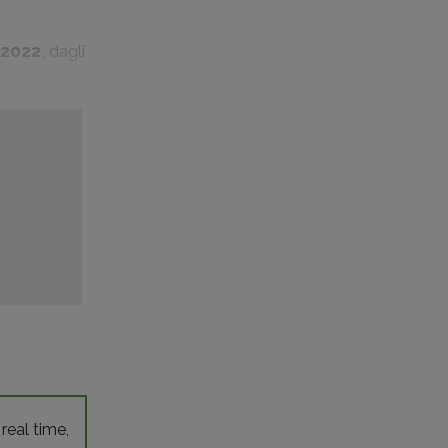
:2022
, dagli
 real time,