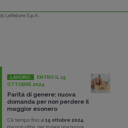
ncis Lefebvre S.p.A.
LAVORO
ENTRO IL 15
OTTOBRE 2024
Parità di genere: nuova
domanda per non perdere il
maggior esonero
C'è tempo fino al
15 ottobre 2024
,
ma non oltre, per inviare una nuova