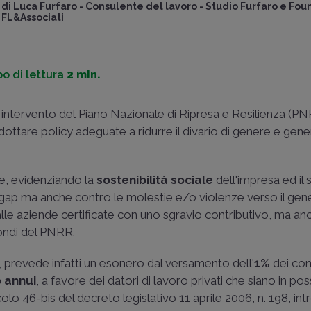
di
Luca Furfaro
-
Consulente del lavoro - Studio Furfaro e Fou
FL&Associati
o di lettura
2 min.
 intervento del Piano Nazionale di Ripresa e Resilienza (PN
ottare policy adeguate a ridurre il divario di genere e gene
le, evidenziando la
sostenibilità sociale
dell'impresa ed il 
 gap ma anche contro le molestie e/o violenze verso il ge
alle aziende certificate con uno sgravio contributivo, ma an
fondi del PNRR.
, prevede infatti un esonero dal versamento dell'
1%
dei con
 annui
, a favore dei datori di lavoro privati che siano in po
ticolo 46-bis del decreto legislativo 11 aprile 2006, n. 198, in