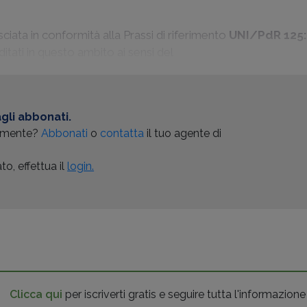
sciata in conformità alla Prassi di riferimento
UNI/PdR 125
itati in questo ambito ai sensi del
gli abbonati.
almente?
Abbonati
o
contatta
il tuo agente di
o, effettua il
login.
Clicca qui
per iscriverti gratis e seguire tutta l'informazione