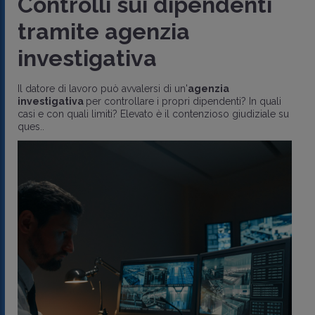
Controlli sui dipendenti
tramite agenzia
investigativa
Il datore di lavoro può avvalersi di un'
agenzia
investigativa
per controllare i propri dipendenti? In quali
casi e con quali limiti? Elevato è il contenzioso giudiziale su
ques..