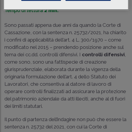
Traduci con IA
Ascolta la news
Tempo di lettura
2 min.
Sono passati appena due anni da quando la Corte di
Cassazione, con la sentenza n. 25732/2021, ha chiarito
i confini di applicabilità dell’art. 4 L. 300/1970 – come
modificato nel 2015 – prendendo posizione anche sul
tema dei cc.dd. controlli difensivi. I
controlli difensivi
,
come sono, sono una fattispecie di creazione
giurisprudenziale, elaborata durante la vigenza della
originaria formulazione dell’art. 4 dello Statuto dei
Lavoratori, che consentiva al datore di lavoro di
operare controlli finalizzati ad assicurare la protezione
del patrimonio aziendale da atti illeciti, anche al di fuori
dei limiti statutari.
Il punto di partenza dell’indagine non può che essere la
sentenza n. 25732 del 2021, con cui la Corte di