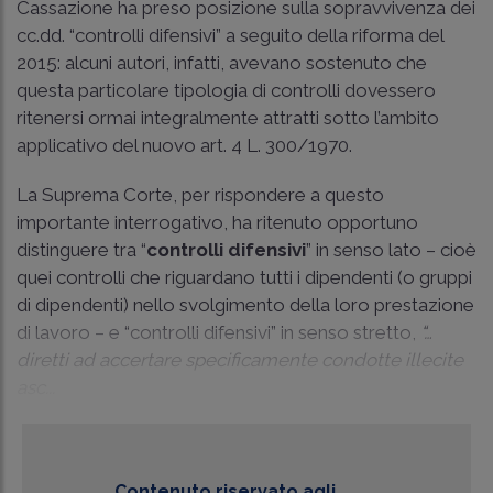
Cassazione ha preso posizione sulla sopravvivenza dei
cc.dd. “controlli difensivi” a seguito della riforma del
2015: alcuni autori, infatti, avevano sostenuto che
questa particolare tipologia di controlli dovessero
ritenersi ormai integralmente attratti sotto l’ambito
applicativo del nuovo art. 4 L. 300/1970.
La Suprema Corte, per rispondere a questo
importante interrogativo, ha ritenuto opportuno
distinguere tra “
controlli difensivi
” in senso lato – cioè
quei controlli che riguardano tutti i dipendenti (o gruppi
di dipendenti) nello svolgimento della loro prestazione
di lavoro – e “controlli difensivi” in senso stretto,
“…
diretti ad accertare specificamente condotte illecite
asc...
Contenuto riservato agli