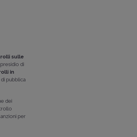
rolli sulle
 presidio di
olli in
 di pubblica
ne dei
trollo
sanzioni per