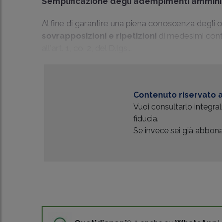
Semplificazione degli adempimenti amminis
Al fine di garantire una piena conoscenza degli ob
sovrapposizioni e ripetizioni
di medesimi contro
all'art. 1, co. 2, del D.lgs...
Contenuto riservato a
Vuoi consultarlo integr
fiducia.
Se invece sei già abbonat