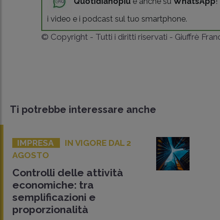
Quotidianopiù
è anche su
WhatsApp
!
i video e i podcast sul tuo smartphone.
© Copyright - Tutti i diritti riservati - Giuffrè Fra
Ti potrebbe interessare anche
IMPRESA
IN VIGORE DAL 2
AGOSTO
Controlli delle attività
economiche: tra
semplificazioni e
proporzionalità