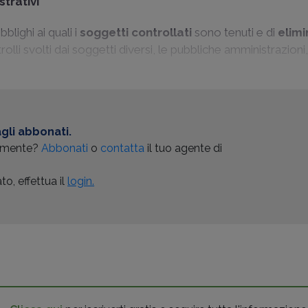
trativi
blighi ai quali i
soggetti controllati
sono tenuti e di
elim
lli svolti dai soggetti diversi, le pubbliche amministrazioni, 
gli abbonati.
almente?
Abbonati
o
contatta
il tuo agente di
o, effettua il
login.