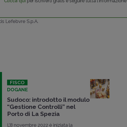
Clicca qui
per iscriverti gratis e seguire tutta l'informazione
ncis Lefebvre S.p.A.
FISCO
DOGANE
Sudoco: introdotto il modulo
“Gestione Controlli” nel
Porto di La Spezia
L’8 novembre 2022 è iniziata la