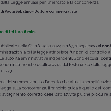
dalla Legge annuale per il mercato e la concorrenza.
di
Paola Sabatino
-
Dottore commercialista
o di lettura
6 min.
pubblicato nella GU 18 luglio 2024 n. 167, si applicano ai
cont
nistrazioni a cui la legge attribuisce funzioni di controllo a
le autorità amministrative indipendenti. Sono esclusi i
contr
ominati, nonché quelli previsti dal testo unico delle leggi
 n. 773
.
icoli del summenzionato Decreto che attua la semplificazio
 legge sulla concorrenza. Il principio guida è quello del “con
 svolgimento corretto delle loro attività più che produrre 