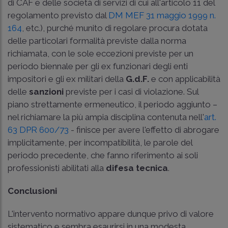
di CAF e delle società di servizi di cui all'articolo 11 del
regolamento previsto dal
DM MEF 31 maggio 1999 n.
164
, etc.), purché munito di regolare procura dotata
delle particolari formalità previste dalla norma
richiamata, con le sole eccezioni previste per un
periodo biennale per gli ex funzionari degli enti
impositori e gli ex militari della
G.d.F.
e con applicabilità
delle
sanzioni
previste per i casi di violazione. Sul
piano strettamente ermeneutico, il periodo aggiunto –
nel richiamare la più ampia disciplina contenuta nell'
art.
63 DPR 600/73
- finisce per avere l'effetto di abrogare
implicitamente, per incompatibilità, le parole del
periodo precedente, che fanno riferimento ai soli
professionisti abilitati alla
difesa tecnica
.
Conclusioni
L'intervento normativo appare dunque privo di valore
sistematico e sembra esaurirsi in una modesta