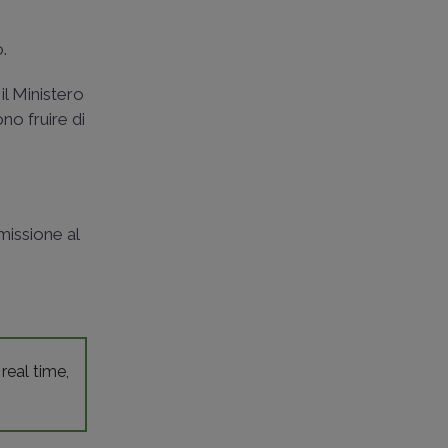
o.
il Ministero
o fruire di
missione al
 real time,