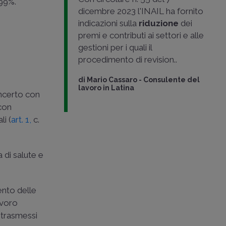
,99%.
dicembre 2023 l'INAIL ha fornito
indicazioni sulla
riduzione
dei
premi e contributi ai settori e alle
gestioni per i quali il
procedimento di revision..
di
Mario Cassaro
-
Consulente del
lavoro in Latina
oncerto con
 con
li (
art. 1,
c.
a di salute e
mento delle
avoro
e trasmessi