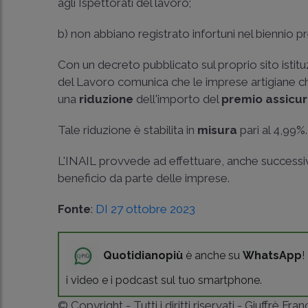
agli Ispettorati del lavoro;
b) non abbiano registrato infortuni nel biennio p
Con un decreto pubblicato sul proprio sito istitu
del Lavoro comunica che le imprese artigiane c
una
riduzione
dell'importo del
premio assicur
Tale riduzione è stabilita in
misura
pari al 4,99%.
L'INAIL provvede ad effettuare, anche successiva
beneficio da parte delle imprese.
Fonte
:
DI 27 ottobre 2023
Quotidianopiù
è anche su
WhatsApp
!
i video e i podcast sul tuo smartphone.
© Copyright - Tutti i diritti riservati - Giuffrè Fra