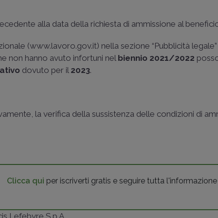
recedente alla data della richiesta di ammissione al benefici
zionale (www.lavoro.gov.it) nella sezione “Pubblicità legale” 
he non hanno avuto infortuni nel
biennio 2021/2022
posson
ativo
dovuto per il
2023
.
mente, la verifica della sussistenza delle condizioni di am
Clicca qui
per iscriverti gratis e seguire tutta l'informazione
ncis Lefebvre S.p.A.