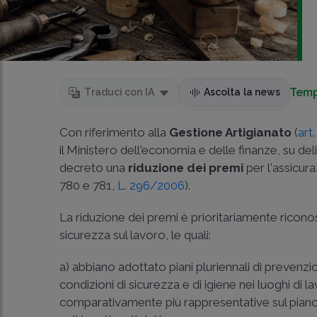
Temp
Traduci con IA
Ascolta la news
Con riferimento alla
Gestione Artigianato
(
art
il Ministero dell'economia e delle finanze, su del
decreto una
riduzione dei premi
per l'assicura
780 e 781,
L. 296/2006
).
La riduzione dei premi è prioritariamente ricono
sicurezza sul lavoro, le quali:
a) abbiano adottato piani pluriennali di prevenzio
condizioni di sicurezza e di igiene nei luoghi di 
comparativamente più rappresentative sul piano naz