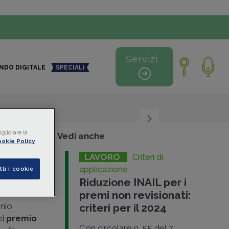
Servizi
NDO DIGITALE
SPECIALI
gliorare la
+
-
Vedi anche
okie Policy
LAVORO
Criteri di
premi
applicazione
tti i cookie
Riduzione INAIL per i
premi non revisionati:
nnio
criteri per il 2024
el
premio
Con circolare n. 55 del 7