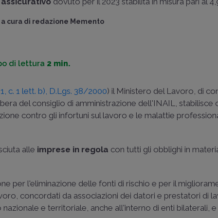
assicurativo
dovuto per il 2023 stabilita in misura pari al 4
a cura di
redazione Memento
o di lettura
2 min.
. 1, c. 1 lett. b), D.Lgs. 38/2000
) il Ministero del Lavoro, di c
ibera del consiglio di amministrazione dell'INAIL, stabilisce
zione contro gli infortuni sul lavoro e le malattie professiona
sciuta alle
imprese in regola
con tutti gli obblighi in materi
ne per l'eliminazione delle fonti di rischio e per il migliora
lavoro, concordati da associazioni dei datori e prestatori di l
ionale e territoriale, anche all'interno di enti bilaterali, 