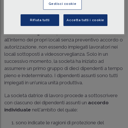
Traduci con IA
Ascolta la news
Gestisci cookie
Tempo di lettura
7 min.
Rifiuta tutti
Accetta tutti i cookie
Una società ha legittimamente installato un
impianto
di videosorveglianza
, perfettamente funzionante,
all'interno dei propri locali senza preventivo accordo o
autorizzazione, non essendo impiegati lavoratori nei
locali sottoposti a videosorveglianza. Solo in un
successivo momento, la società ha iniziato ad
assumere un primo gruppo di dieci dipendenti a tempo
pieno e indeterminato. I dipendenti assunti sono tutti
impiegati in un'unica unità produttiva.
La società datrice di lavoro procede a sottoscrivere
con ciascuno dei dipendenti assunti un
accordo
individuale
nell'ambito del quale:
sono indicate le ragioni di protezione del