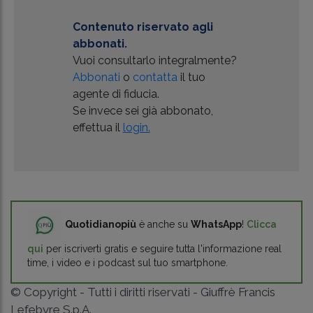
Contenuto riservato agli
abbonati.
Vuoi consultarlo integralmente?
Abbonati
o
contatta
il tuo
agente di fiducia.
Se invece sei già abbonato,
effettua il
login.
Quotidianopiù
è anche su
WhatsApp
!
Clicca
qui
per iscriverti gratis e seguire tutta l'informazione real
time, i video e i podcast sul tuo smartphone.
© Copyright - Tutti i diritti riservati - Giuffrè Francis
Lefebvre S.p.A.