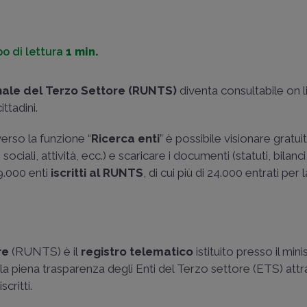
o di lettura
1 min.
nale del Terzo Settore (RUNTS)
diventa consultabile on li
ittadini.
verso la funzione “
Ricerca enti
” è possibile visionare gratu
ciali, attività, ecc.) e scaricare i documenti (statuti, bilanci
19.000 enti
iscritti al RUNTS
, di cui più di 24.000 entrati per 
re
(RUNTS) è il
registro telematico
istituito presso il min
 la piena trasparenza degli Enti del Terzo settore (ETS) att
critti.