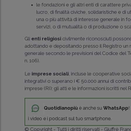
le fondazioni e gli altri enti di carattere p
lucro, di finalità civiche, solidaristiche e di
una o più attività di interesse generale in 
servizi, o di mutualità o di produzione o sc
Gli
enti religiosi
civilmente riconosciuti possono
adottando e depositando presso il Registro un re
generale secondo le previsioni del Codice del Te
n. 106
).
Le
imprese sociali
, incluse le cooperative soc
integrativi o superano i € 50.000 annui di contrib
imprese (RI); gli atti e le informazioni iscritti 
Quotidianopiù
è anche su
WhatsApp
!
i video e i podcast sul tuo smartphone.
© Copyright - Tutti i diritti riservati - Giuffrè Fra