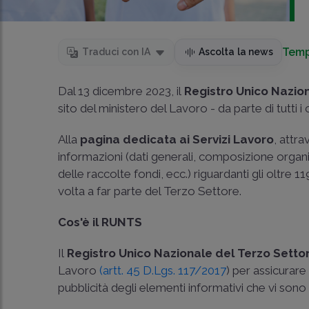
Temp
Traduci con IA
Ascolta la news
Dal 13 dicembre 2023, il
Registro Unico Nazio
sito del ministero del Lavoro - da parte di tutti i c
Alla
pagina dedicata ai Servizi Lavoro
, attra
informazioni (dati generali, composizione organi so
delle raccolte fondi, ecc.) riguardanti gli oltre 1
volta a far parte del Terzo Settore.
Cos'è il RUNTS
Il
Registro Unico Nazionale del Terzo Setto
Lavoro
(artt. 45 D.Lgs. 117/2017
) per assicurare
pubblicità degli elementi informativi che vi sono is