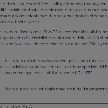
rivato diversi dalle società costituiti per il perseguimento, se
 utilità sociale mediante lo svolgimento, in via esclusiva o prin
forma di azione volontaria o di erogazione gratuita di denaro
ambio di beni o servizi.
 chiedere l'iscrizione al RUNTS e accedere ai relativi benef
golamento che disciplini lo svolgimento delle attività di i
rzo settore e del decreto ministeriale attuativo (
DM 15 gi
iali, le società di mutuo soccorso che gestiscono fondi sanit
uti associativi devono iscriversi nella sezione speciale del 
nel RI sono comunque consultabili attraverso il RUNTS.
Clicca qui
per iscriverti gratis e seguire tutta l'informazione
ncis Lefebvre S.p.A.