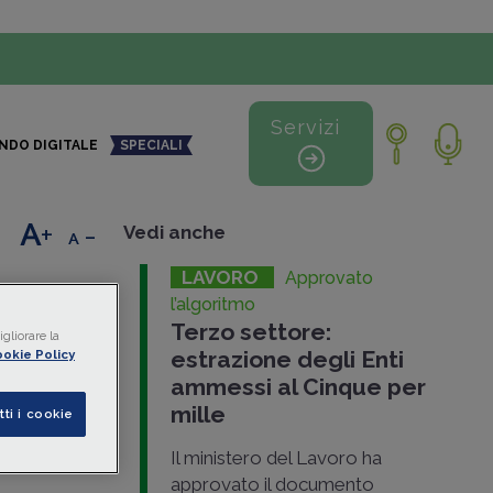
Servizi
NDO DIGITALE
SPECIALI
+
-
Vedi anche
LAVORO
Approvato
ore
l’algoritmo
Terzo settore:
i
gliorare la
estrazione degli Enti
okie Policy
3,
ammessi al Cinque per
)
è
mille
tti i cookie
Il ministero del Lavoro ha
approvato il documento