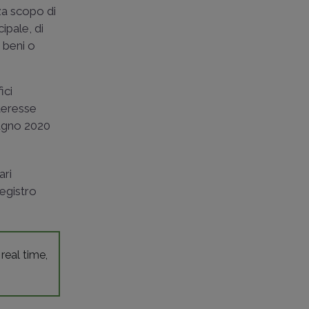
nza scopo di
cipale, di
, beni o
ici
nteresse
ugno 2020
ari
Registro
 real time,