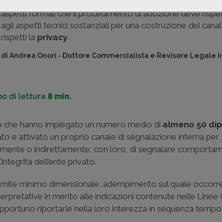
24/2023, di recepimento della
Direttiva Whistleblowing
aspetti formali che il procedimento di adozione deve rispet
agli aspetti tecnici sostanziali per una costruzione del cana
rispetti la
privacy
.
di
Andrea Onori
-
Dottore Commercialista e Revisore Legale i
o di lettura
8 min.
vato che hanno impiegato un numero medio di
almeno 50 di
o e attivato un proprio canale di segnalazione interna per
amente o indirettamente, con loro, di segnalare comportame
integrità dell’ente privato.
l limite minimo dimensionale, adempimento sul quale occorr
erpretative in merito alle indicazioni contenute nelle Linee
pportuno riportarle nella loro interezza in sequenza tempo