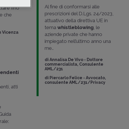
: dagli
Al fine di conformarsi alle
tare fino
prescrizioni del D.Lgs. 24/2023,
le che
attuativo della direttiva UE in
tema
whistleblowing
, le
n Vicenza
aziende private che hanno
impiegato nell’ultimo anno una
me..
di
Annalisa De Vivo
-
Dottore
commercialista, Consulente
AML/231
pendenti
di
Piercarlo Felice
-
Avvocato,
consulente AML/231/Privacy
nti, atti
e
 Guida
rale: