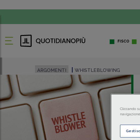
FISCO
ARGOMENTI
WHISTLEBLOWING
Cliccando su
navigazione 
Gestis