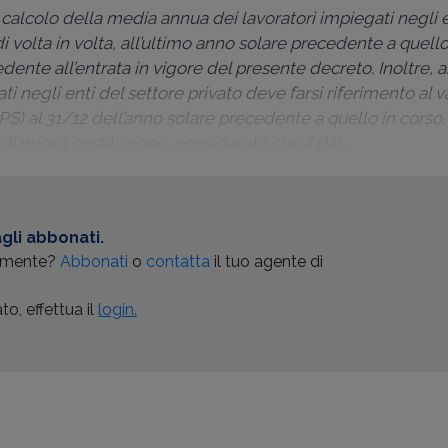
l calcolo della media annua dei lavoratori impiegati negli e
i volta in volta, all’ultimo anno solare precedente a quello 
nte all’entrata in vigore del presente decreto. Inoltre, ai 
i negli enti del settore privato deve farsi riferimento al v
PS) al 31/12 dell’anno solare precedente a quello in corso
i nuova costituzione, considerato che il dat...
gli abbonati.
almente?
Abbonati
o
contatta
il tuo agente di
o, effettua il
login.