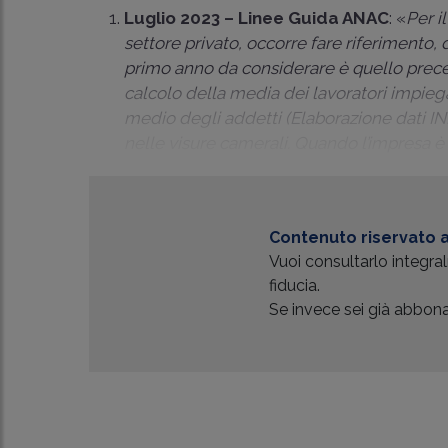
Luglio 2023 – Linee Guida ANAC
: «
Per i
settore privato, occorre fare riferimento, d
primo anno da considerare è quello precede
calcolo della media dei lavoratori impiegat
medio degli addetti (Elaborazione dati IN
nelle visure camerali. Quando l’impresa è d
Contenuto riservato a
Vuoi consultarlo integr
fiducia.
Se invece sei già abbonat