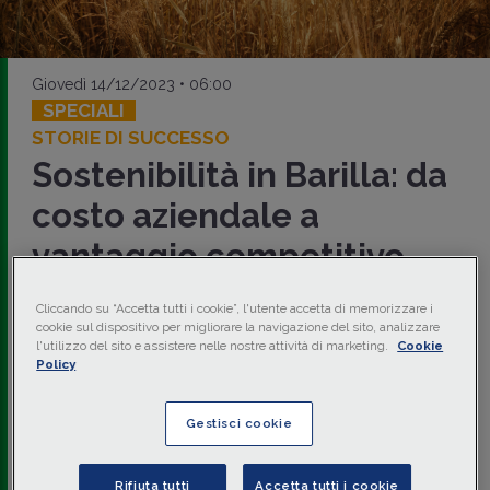
Giovedì 14/12/2023 • 06:00
SPECIALI
STORIE DI SUCCESSO
Sostenibilità in Barilla: da
costo aziendale a
vantaggio competitivo
Seconda parte della video intervista di
Paolo Taticchi
a
Cliccando su “Accetta tutti i cookie”, l'utente accetta di memorizzare i
Valentina Perissinotto
sulla trasformazione sostenibile di
cookie sul dispositivo per migliorare la navigazione del sito, analizzare
Barilla. La manager racconta quali sono state le complessità
l'utilizzo del sito e assistere nelle nostre attività di marketing.
Cookie
più rilevanti affrontate lungo il percorso verso la sostenibilità
Policy
e come è organizzata la sostenibilità in
Barilla
, offrendo un
consiglio per le PMI che iniziano oggi ad approcciare le
tematiche ESG
.
Gestisci cookie
di
Paolo Taticchi
-
Professore Ordinario di Strategia e
Sostenibilità Aziendale
Rifiuta tutti
Accetta tutti i cookie