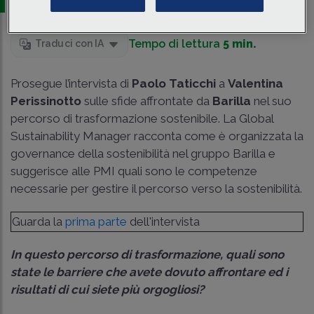
Tempo di lettura
5 min.
Traduci con IA
Prosegue l’intervista di
Paolo Taticchi
a
Valentina
Perissinotto
sulle sfide affrontate da
Barilla
nel suo
percorso di trasformazione sostenibile. La Global
Sustainability Manager racconta come è organizzata la
governance della sostenibilità nel gruppo Barilla e
suggerisce alle PMI quali sono le competenze
necessarie per gestire il percorso verso la sostenibilità.
Guarda la
prima parte
dell'intervista
I
n questo percorso di trasformazione, quali sono
state le barriere che avete dovuto affrontare ed i
risultati di cui siete più orgogliosi?