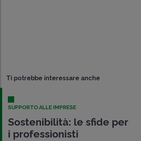
Ti potrebbe interessare anche
UPPORTO ALLE IMPRESE
C
M
ostenibilità: le sfide per
a
 professionisti