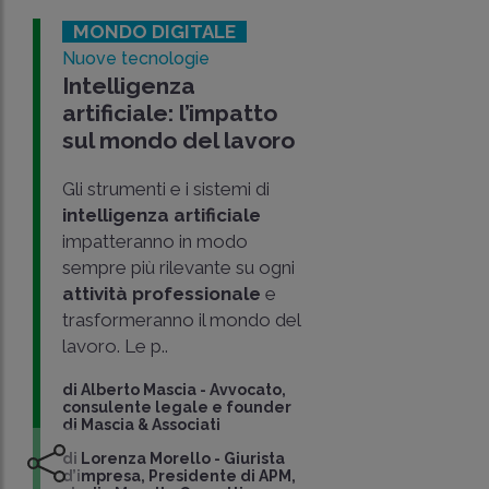
MONDO DIGITALE
Nuove tecnologie
Intelligenza
artificiale: l’impatto
sul mondo del lavoro
Gli strumenti e i sistemi di
intelligenza artificiale
impatteranno in modo
sempre più rilevante su ogni
attività professionale
e
trasformeranno il mondo del
lavoro. Le p..
di
Alberto Mascia
-
Avvocato,
consulente legale e founder
di Mascia & Associati
di
Lorenza Morello
-
Giurista
d’impresa, Presidente di APM,