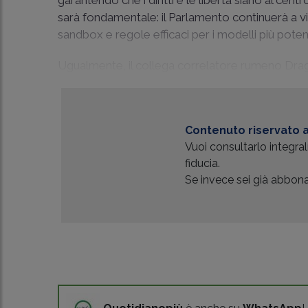
garantendo che i diritti e le libertà siano al cen
sarà fondamentale: il Parlamento continuerà a vi
sandbox e regole efficaci per i modelli più potent
Ugualmente, il collega correlatore rumeno Drag
Contenuto riservato a
Vuoi consultarlo integr
fiducia.
Se invece sei già abbonat