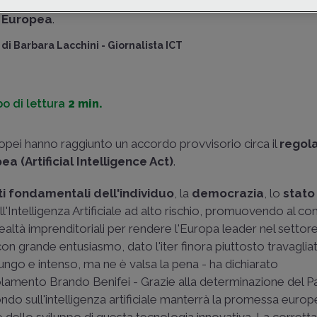
il primo
regolamento sull'Intelligenza Artificiale nell'
Europea
.
di
Barbara Lacchini
-
Giornalista ICT
o di lettura
2 min.
ropei hanno raggiunto un accordo provvisorio circa il
regol
ea (Artificial Intelligence Act)
.
tti fondamentali dell'individuo
, la
democrazia
, lo
stato 
ll'Intelligenza Artificiale ad alto rischio, promuovendo al 
ealtà imprenditoriali per rendere l'Europa leader nel settore
on grande entusiasmo, dato l'iter finora piuttosto travaglia
o lungo e intenso, ma ne è valsa la pena - ha dichiarato
golamento Brando Benifei - Grazie alla determinazione del 
ndo sull'intelligenza artificiale manterrà la promessa europ