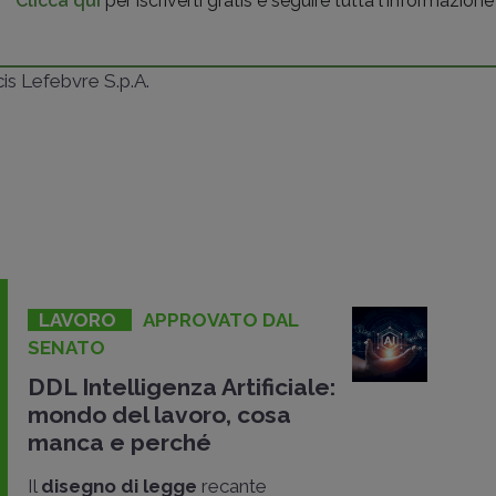
Clicca qui
per iscriverti gratis e seguire tutta l'informazione
ncis Lefebvre S.p.A.
LAVORO
APPROVATO DAL
SENATO
DDL Intelligenza Artificiale:
mondo del lavoro, cosa
manca e perché
Il
disegno di legge
recante