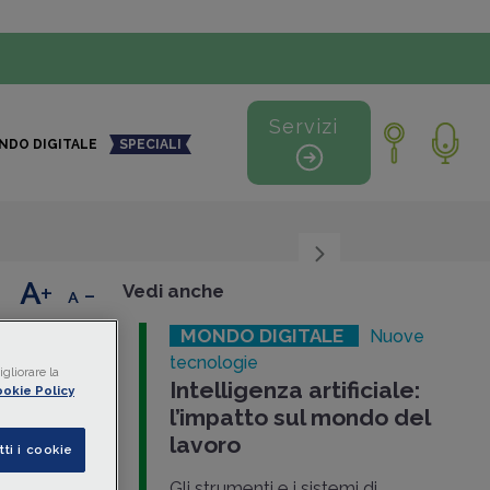
Servizi
NDO DIGITALE
SPECIALI
+
-
Vedi anche
MONDO DIGITALE
Nuove
uropa
tecnologie
gliorare la
Intelligenza artificiale:
okie Policy
l’impatto sul mondo del
unti
lavoro
tti i cookie
igence Act
,
Gli strumenti e i sistemi di