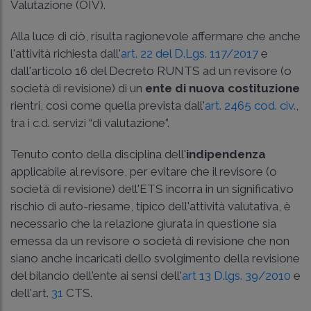
Valutazione (OIV).
Alla luce di ciò, risulta ragionevole affermare che anche
l'attività richiesta dall'
art. 22 del D.Lgs. 117/2017
e
dall'articolo 16 del Decreto RUNTS ad un revisore (o
società di revisione) di un
ente di nuova costituzione
rientri, così come quella prevista dall'
art. 2465 cod. civ.
,
tra i c.d. servizi “di valutazione”.
Tenuto conto della disciplina dell'
indipendenza
applicabile al revisore, per evitare che il revisore (o
società di revisione) dell'ETS incorra in un significativo
rischio di auto-riesame, tipico dell'attività valutativa, è
necessario che la relazione giurata in questione sia
emessa da un revisore o società di revisione che non
siano anche incaricati dello svolgimento della revisione
del bilancio dell'ente ai sensi dell'
art 13 D.lgs. 39/2010
e
dell'art.
31
CTS.