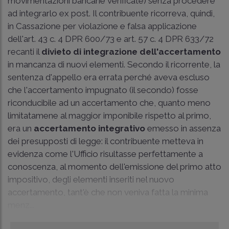
movimentazioni bancarie verificate) senza procedere
ad integrarlo ex post. Il contribuente ricorreva, quindi,
in Cassazione per violazione e falsa applicazione
dell'art. 43 c. 4 DPR 600/73 e art. 57 c. 4 DPR 633/72
recanti il
divieto di integrazione dell'accertamento
in mancanza di nuovi elementi. Secondo il ricorrente, la
sentenza d'appello era errata perché aveva escluso
che l'accertamento impugnato (il secondo) fosse
riconducibile ad un accertamento che, quanto meno
limitatamene al maggior imponibile rispetto al primo,
era un
accertamento integrativo
emesso in assenza
dei presupposti di legge: il contribuente metteva in
evidenza come l'Ufficio risultasse perfettamente a
conoscenza, al momento dell'emissione del primo atto
impositivo, degli elementi inseriti nel nuovo
accertamento, tant'è che non veniva fatta la minima
menz...