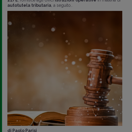
21/E
, fornisce agli Uffici
istruzioni
operative
in materia di
autotutela tributaria
, a seguito..
di
Paolo Parisi