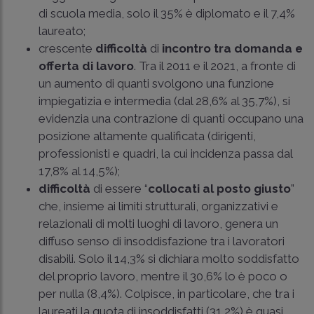
di scuola media, solo il 35% è diplomato e il 7,4%
laureato;
crescente
difficoltà
di
incontro tra domanda e
offerta di lavoro
. Tra il 2011 e il 2021, a fronte di
un aumento di quanti svolgono una funzione
impiegatizia e intermedia (dal 28,6% al 35,7%), si
evidenzia una contrazione di quanti occupano una
posizione altamente qualificata (dirigenti,
professionisti e quadri, la cui incidenza passa dal
17,8% al 14,5%);
difficoltà
di essere “
collocati al posto giusto
”
che, insieme ai limiti strutturali, organizzativi e
relazionali di molti luoghi di lavoro, genera un
diffuso senso di insoddisfazione tra i lavoratori
disabili. Solo il 14,3% si dichiara molto soddisfatto
del proprio lavoro, mentre il 30,6% lo è poco o
per nulla (8,4%). Colpisce, in particolare, che tra i
laureati la quota di insoddisfatti (31,2%) è quasi