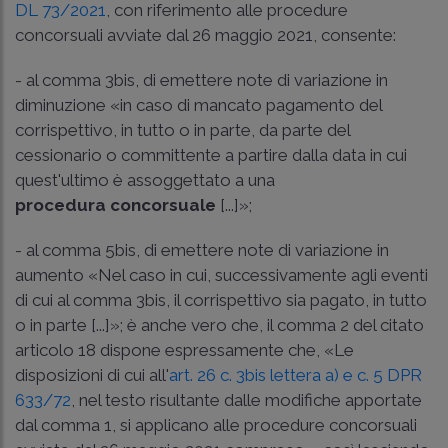
DL 73/2021
, con riferimento alle procedure
concorsuali avviate dal 26 maggio 2021, consente:
- al comma 3­bis, di emettere note di variazione in
diminuzione «in caso di mancato pagamento del
corrispettivo, in tutto o in parte, da parte del
cessionario o committente a partire dalla data in cui
quest'ultimo è assoggettato a una
procedura concorsuale
[...]»;
­- al comma 5­bis, di emettere note di variazione in
aumento «Nel caso in cui, successivamente agli eventi
di cui al comma 3­bis, il corrispettivo sia pagato, in tutto
o in parte [...]»; è anche vero che, il comma 2 del citato
articolo 18 dispone espressamente che, «Le
disposizioni di cui all'
art. 26 c. 3­bis lettera a) e c. 5 DPR
633/72
, nel testo risultante dalle modifiche apportate
dal comma 1, si applicano alle procedure concorsuali