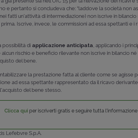
ra già presente sia nell'OIC 15 per la rilevazione dei ricavi e 
ino e pertanto si concludeva che: “laddove la società non 
i fatti un'attività di intermediazione) non iscrive in bilancio 
 prima. Iscrive, invece, le commissioni ad essa spettanti e i r
possibilità di
applicazione anticipata
, applicando i princi
cun rischio e beneficio rilevante non iscrive in bilancio né i
cquisto del bene.
ntabilizzare la prestazione fatta al cliente come se agisse 
ssione ad essa spettante rappresentato da il ricavo derivante
 l'acquisto del bene stesso.
Clicca qui
per iscriverti gratis e seguire tutta l'informazione
ncis Lefebvre S.p.A.