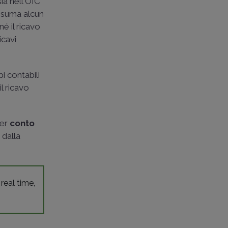
sia nell'OIC
assuma alcun
né il ricavo
icavi
pi contabili
l ricavo
per
conto
 dalla
 real time,