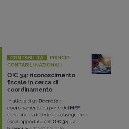
CONTABILITÀ
PRINCIPI
CONTABILI NAZIONALI
OIC 34: riconoscimento
fiscale in cerca di
coordinamento
In attesa di un
Decreto
di
coordinamento da parte del
MEF
,
sono ancora incerte le conseguenze
fiscali apportate dall'
OIC 34
sui
bilanci
. Risultano delicate..