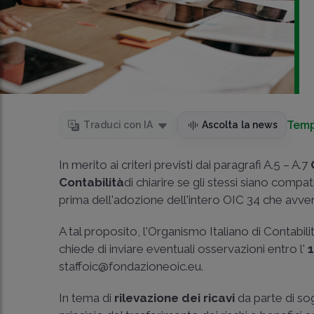
Temp
Traduci con IA
Ascolta la news
In merito ai criteri previsti dai paragrafi A.5 – A.7
Contabilità
di chiarire se gli stessi siano compa
prima dell'adozione dell'intero OIC 34 che avverr
A tal proposito, l'Organismo Italiano di Contabil
chiede di inviare eventuali osservazioni entro l'
staffoic@fondazioneoic.eu.
In tema di
rilevazione dei ricavi
da parte di sog