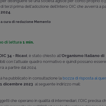
per distinguere se una società agisce per conto proprio o
di terzi prima dell'adozione dell'intero OIC che avverrà a pa
2024
.
a cura di
redazione Memento
o di lettura
1 min.
OIC 34 - Ricavi
, è stato chiesto all'
Organismo Italiano di
tibili con l'attuale quadro normativo e quindi possano essere
à a partire dal 2024.
ità ha pubblicato in consultazione la
bozza di risposta al que
11 dicembre 2023
al seguente indirizzo mail:
getti che operano in qualità di intermediari, l'OIC precisa che