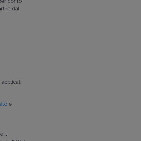
 per conto
rtire dal
 applicati
sito
e
 il