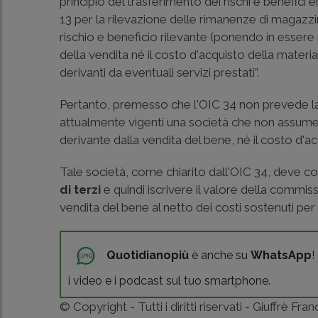
principio del trasferimento dei rischi e benefici e
13 per la rilevazione delle rimanenze di magazz
rischio e beneficio rilevante (ponendo in essere ne
della vendita né il costo d'acquisto della materia
derivanti da eventuali servizi prestati”.
Pertanto, premesso che l'OIC 34 non prevede la 
attualmente vigenti una società che non assume al
derivante dalla vendita del bene, né il costo d'a
Tale società, come chiarito dall'OIC 34, deve co
di terzi
e quindi iscrivere il valore della commi
vendita del bene al netto dei costi sostenuti per
Quotidianopiù
è anche su
WhatsApp
!
i video e i podcast sul tuo smartphone.
© Copyright - Tutti i diritti riservati - Giuffrè Fra