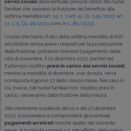
servizi sociali
dell'eventuale presa in carico dei nuclei
familiari che cessano la fruizione del beneficio alla
settima mensilità (
art. 19, c. 1 lett. a), DL 145/2023
;
art.
13, c. 5, DL 48/2023
conv. in
L. 85/2023
).
I nuclei che hanno fruito della settima mensilità di RdC
ad ottobre senza avere i requisiti per la prosecuzione
della fruizione, potranno ricevere il pagamento della
rata di novembre, il 15 dicembre 2023, purché nel
frattempo risultino
presi in carico dai servizi sociali;
mentre la mensilità di dicembre, ove dovuta, verrà
corrisposta il giorno 27 dello stesso mese. Nel caso in
cui, invece, tali nuclei familiari non risultino presi in
carico, cesseranno dalla fruizione della misura.
Alle medesime scadenze del 15 e del 27 dicembre
2023, si procederà a corrispondere gli eventuali
pagamenti arretrati
nonché quello del corrente
mese, ai nuclei già sospesi cui, per effetto della presa