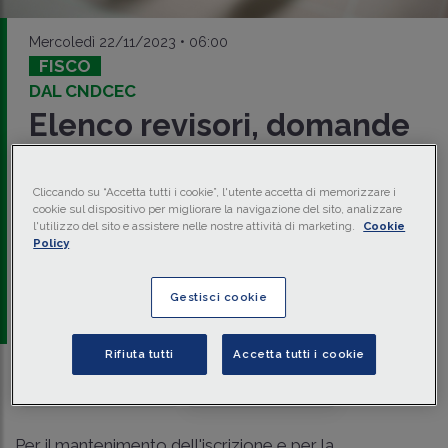
Mercoledì 22/11/2023 • 06:00
FISCO
DAL CNDCEC
Elenco revisori, domande
entro il 18 dicembre
Cliccando su “Accetta tutti i cookie”, l'utente accetta di memorizzare i
La
richiesta di mantenimento
dell'iscrizione nell'Elenco
cookie sul dispositivo per migliorare la navigazione del sito, analizzare
da parte dei soggetti già iscritti e la presentazione di
nuove
l'utilizzo del sito e assistere nelle nostre attività di marketing.
Cookie
domande
di iscrizione nello stesso potranno essere
Policy
presentate esclusivamente per via telematica entro le
ore
12.00
del 18 dicembre 2023.
Gestisci cookie
a cura di
redazione Memento
Rifiuta tutti
Accetta tutti i cookie
Traduci con IA
Ascolta la news
Per il mantenimento dell'iscrizione e per la