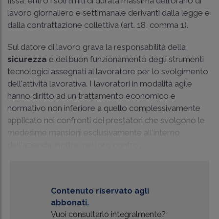
fissa, entro i soli limiti di durata massima dell'orario di
lavoro giornaliero e settimanale derivanti dalla legge e
dalla contrattazione collettiva (art. 18, comma 1).
Sul datore di lavoro grava la responsabilità della
sicurezza
e del buon funzionamento degli strumenti
tecnologici assegnati al lavoratore per lo svolgimento
dell'attività lavorativa. I lavoratori in modalità agile
hanno diritto ad un trattamento economico e
normativo non inferiore a quello complessivamente
applicato nei confronti dei prestatori che svolgono le
medesime mansioni esclusivamente all'interno
dell'azienda; inoltre, nei loro confro...
Contenuto riservato agli
abbonati.
Vuoi consultarlo integralmente?