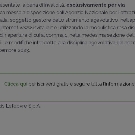
ntate, a pena di invalidità,
esclusivamente per via
ica messa a disposizione dall'Agenzia Nazionale per l'attraz
italia, soggetto gestore dello strumento agevolativo, nell'a
 internet www.invitalia.it e utilizzando la modulistica resa di
a di riapertura di cui al comma 1, nella medesima sezione del 
ì, le modifiche introdotte alla disciplina agevolativa dal dec
ettembre 2023.
Clicca qui
per iscriverti gratis e seguire tutta l'informazione
ncis Lefebvre S.p.A.