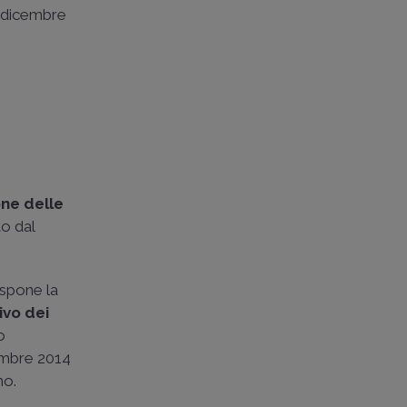
4 dicembre
ne delle
to dal
ispone la
ivo dei
o
cembre 2014
mo.