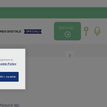
Servizi
NDO DIGITALE
SPECIALI
gliorare la
+
-
okie Policy
atti
tti i cookie
tura
hiusura dei