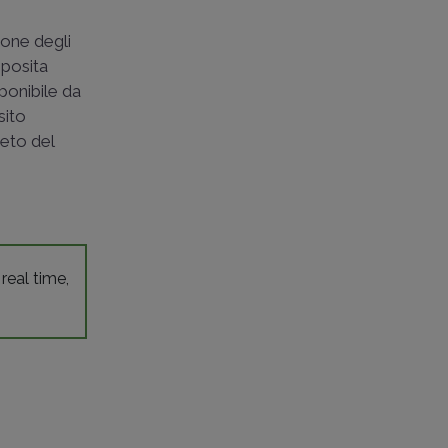
ione degli
pposita
sponibile da
sito
reto del
 real time,