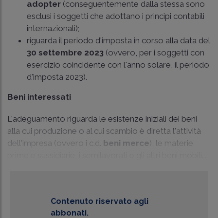
adopter
(conseguentemente dalla stessa sono
esclusi i soggetti che adottano i principi contabili
internazionali);
riguarda il periodo d'imposta in corso alla data del
30 settembre 2023
(ovvero, per i soggetti con
esercizio coincidente con l'anno solare, il periodo
d'imposta 2023).
Beni interessati
L'adeguamento riguarda le esistenze iniziali dei beni
alla cui produzione o al cui scambio è diretta l'attività
dell'impresa (ovvero i c.d.
beni merce
), le materie
prime e sussidiarie, i semilavorati e gli altri beni mobili...
Contenuto riservato agli
abbonati.