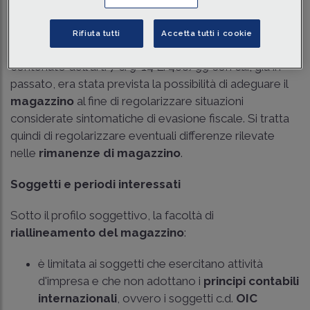
Tempo di lettura
3 min.
Rifiuta tutti
Accetta tutti i cookie
L'articolo 20
DDL di Bilancio 2024
riprende il
contenuto dell'
art. 7 c. 9-14 L. 488/99
con cui, già in
passato, era stata prevista la possibilità di adeguare il
magazzino
al fine di regolarizzare situazioni
considerate sintomatiche di evasione fiscale. Si tratta
quindi di regolarizzare eventuali differenze rilevate
nelle
rimanenze di magazzino
.
Soggetti e periodi interessati
Sotto il profilo soggettivo, la facoltà di
riallineamento del magazzino
:
è limitata ai soggetti che esercitano attività
d'impresa e che non adottano i
principi contabili
internazionali
, ovvero i soggetti c.d.
OIC