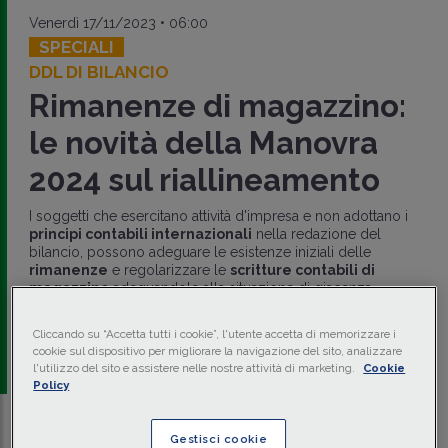
Venerdì 17/11/2023 • 06:00
SPECIALI
DDL DI BILANCIO
Rimanenze di magazzino:
le novità della Manovra
2024 sul riallineamento
I soggetti che esercitano attività d'impresa e non adottano i
principi contabili internazionali
nella redazione del
bilancio, possono adeguare le esistenze iniziali delle
rimanenze
e regolarizzare le
scritture contabili di
magazzino
adeguandole alla situazione di giacenza
effettiva.
Cliccando su “Accetta tutti i cookie”, l'utente accetta di memorizzare i
di
Marco Nessi
-
Dottore Commercialista e Revisore
cookie sul dispositivo per migliorare la navigazione del sito, analizzare
Legale
l'utilizzo del sito e assistere nelle nostre attività di marketing.
Cookie
Policy
Traduci con IA
Ascolta la news
Gestisci cookie