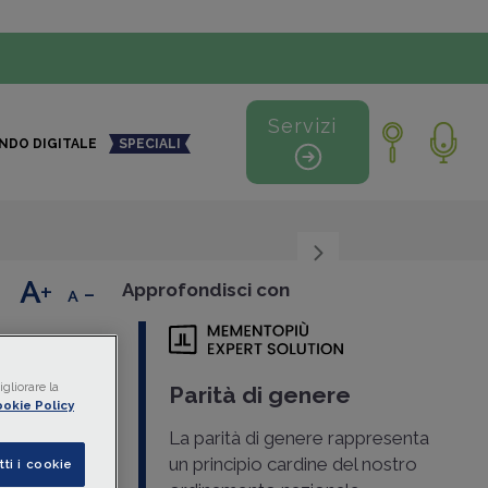
Servizi
NDO DIGITALE
SPECIALI
+
-
Approfondisci con
 cosa
gliorare la
Parità di genere
okie Policy
La parità di genere rappresenta
 che
un principio cardine del nostro
lle
tti i cookie