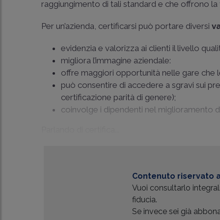
raggiungimento di tali standard e che offrono la
Per un’azienda, certificarsi può portare diversi
v
evidenzia e valorizza ai clienti il livello qu
migliora l’immagine aziendale:
offre maggiori opportunità nelle gare che le
può consentire di accedere a sgravi sui prem
certificazione parità di genere);
coinvolge i dipendenti nel miglioramento dei
Parlando di certifica...
Contenuto riservato a
Vuoi consultarlo integr
fiducia.
Se invece sei già abbonat