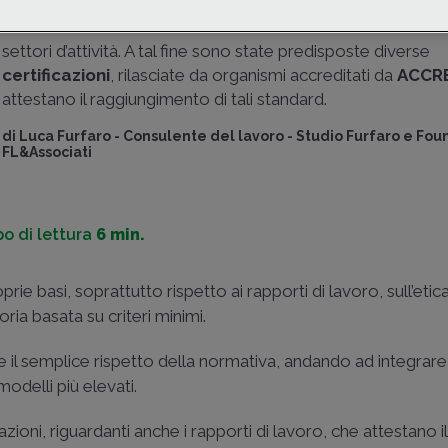
imprese. Il personale dipendente è oggetto di verifica e at
interessato all’attuazione delle misure di sostenibilità nei di
settori d’attività. A tal fine sono state predisposte diverse
certificazioni
, rilasciate da organismi accreditati da
ACCR
attestano il raggiungimento di tali standard.
di
Luca Furfaro
-
Consulente del lavoro - Studio Furfaro e Fou
FL&Associati
o di lettura
6 min.
rie basi, soprattutto rispetto ai rapporti di lavoro, sull’etic
ria basata su criteri minimi.
ltre il semplice rispetto della normativa, andando ad integrar
odelli più elevati.
zioni, riguardanti anche i rapporti di lavoro, che attestano il