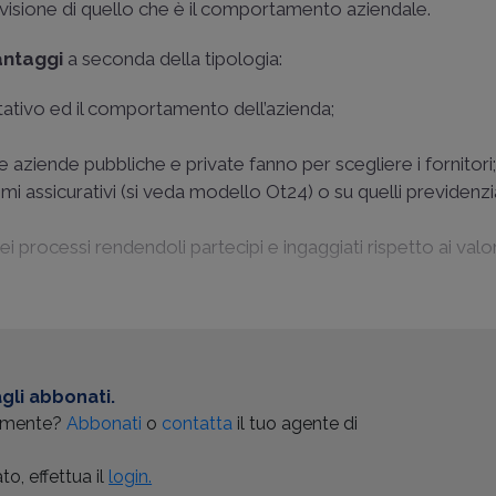
 visione di quello che è il comportamento aziendale.
antaggi
a seconda della tipologia:
alitativo ed il comportamento dell’azienda;
 aziende pubbliche e private fanno per scegliere i fornitori
i assicurativi (si veda modello Ot24) o su quelli previdenzia
 processi rendendoli partecipi e ingaggiati rispetto ai valori
gli abbonati.
almente?
Abbonati
o
contatta
il tuo agente di
o, effettua il
login.