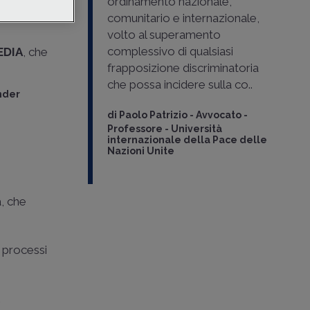
ordinamento nazionale,
tore
comunitario e internazionale,
versi
volto al superamento
complessivo di qualsiasi
EDIA
, che
frapposizione discriminatoria
che possa incidere sulla co..
nder
di
Paolo Patrizio
-
Avvocato -
Professore - Università
internazionale della Pace delle
Nazioni Unite
a, che
e processi