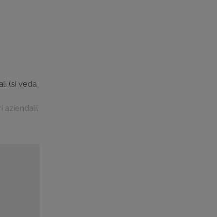
;
li (si veda
 aziendali.