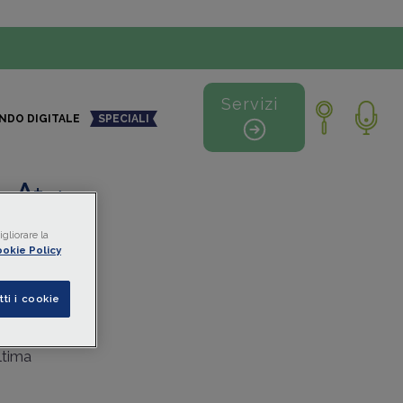
Servizi
NDO DIGITALE
SPECIALI
+
-
gliorare la
e
okie Policy
NAIL
tti i cookie
onale
i
ltima