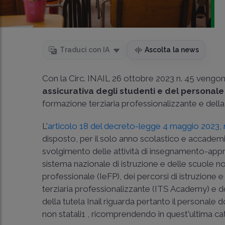
Traduci con IA
Ascolta la news
Con la Circ. INAIL 26 ottobre 2023 n. 45 vengono 
assicurativa degli studenti e del personale
formazione terziaria professionalizzante e dell
L'
articolo 18 del decreto-legge 4 maggio 2023, 
disposto, per il solo anno scolastico e accademic
svolgimento delle attività di insegnamento-appre
sistema nazionale di istruzione e delle scuole no
professionale (IeFP), dei percorsi di istruzione
terziaria professionalizzante (ITS Academy) e dei 
della tutela Inail riguarda pertanto il personale doc
non statali1 , ricomprendendo in quest'ultima cate