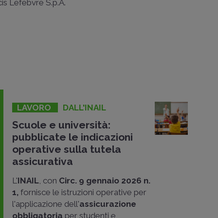
ncis Lefebvre S.p.A.
LAVORO
DALL'INAIL
Scuole e università:
pubblicate le indicazioni
operative sulla tutela
assicurativa
L'
INAIL
, con
Circ. 9 gennaio 2026 n.
1,
fornisce le istruzioni operative per
l'applicazione dell'
assicurazione
obbligatoria
per studenti e