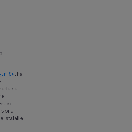
la
3, n. 85
, ha
o
cuole del
one
azione
ensione
e, statali e