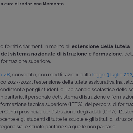
a cura di
redazione Memento
forniti chiarimenti in merito all'
estensione della tutela
 del sistema nazionale di istruzione e formazione
, del
a formazione superiore.
n. 48
, convertito, con modificazioni, dalla
legge 3 luglio 202
o 2023-2024, l'estensione della tutela assicurativa Inail all
ndimento per gli studenti e il personale scolastico delle s
n paritarie, il personale del sistema di istruzione e formazi
 e formazione tecnica superiore (IFTS), dei percorsi di form
Centri provinciali per l'istruzione degli adulti (CPIA). L'est
ente e gli studenti di tutte le scuole e gli istituti di istruzion
goria sia le scuole paritarie sia quelle non paritarie.