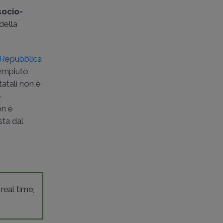
socio-
della
 Repubblica
dempiuto
statali non è
e
n è
sta dal
 real time,