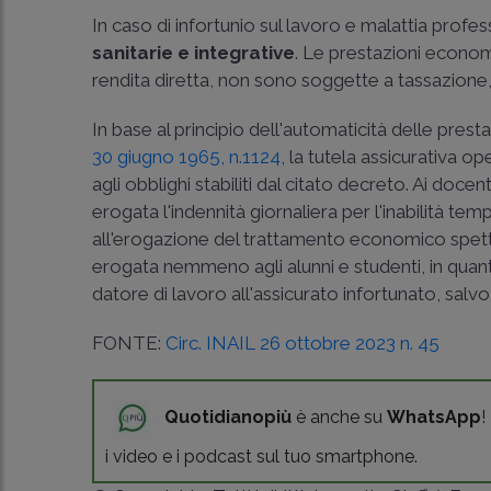
In caso di infortunio sul lavoro e malattia profess
sanitarie e integrative
. Le prestazioni economi
rendita diretta, non sono soggette a tassazione, 
In base al principio dell'automaticità delle presta
30 giugno 1965, n.1124
, la tutela assicurativa o
agli obblighi stabiliti dal citato decreto. Ai docent
erogata l'indennità giornaliera per l'inabilità t
all'erogazione del trattamento economico spet
erogata nemmeno agli alunni e studenti, in quanto
datore di lavoro all'assicurato infortunato, salvo i
FONTE:
Circ. INAIL 26 ottobre 2023 n. 45
Quotidianopiù
è anche su
WhatsApp
!
i video e i podcast sul tuo smartphone.