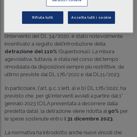
Gestisci cookie
Traduci con IA
Ascolta la news
Tempo di lettura
3 min.
Rifiuta tutti
Accetta tutti i cookie
Il sostenimento di spese per
interventi edilizi
, con
l'intervento del DL 34/2020, è stato notevolmente
incentivato a seguito dell'introduzione della
detrazione del 110%
(Superbonus). La misura
agevolativa, tuttavia, è stata nel corso del tempo
rimodulata da disposizioni sempre più restrittive, da
ultimo previste dal DL 176/2022 e dal DL11/2023.
In particolare, l'art. 9 c. 1 lett. a) e b) DL 176/2022, ha
previsto che, per gli interventi avviati a partire dal 1°
gennaio 2023 (CILA presentata a decorrere dalla
predetta data), la detrazione viene ridotta al
90%
per
le spese sostenute entro il
31 dicembre 2023
.
La normativa ha introdotto anche nuovi vincoli che