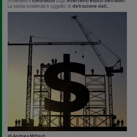
richiedere il
contributo
sugli
interventi edilizi detraibili
.
La spesa sostenuta è oggetto di
detrazione dall..
di
Andrea Mifsud