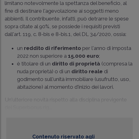
limitano notevolmente la spettanza del beneficio, al
fine di destinare l'agevolazione ai soggetti meno
abbienti. Il contribuente, infatti, può detrarre le spese
sopra citate al 90%, se possiede i requisiti previsti
dall'art. 119, c. 8-bis e 8-bis.1, del DL 34/2020, ossia:
un
reddito di riferimento
per l'anno di imposta
2022 non superiore a
15.000 euro
;
è titolare di un
diritto di proprietà
(compresa la
nuda proprietà) o di un
diritto reale
di
godimento sull'unità immobiliare (usufrutto, uso,
abitazione) al momento d'inizio dei lavori.
Un'ulteriore novità rispetto alla disciplina previgente
del Superbonus rig...
Contenuto riservato agli