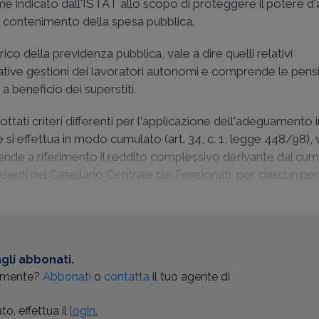
me indicato dall'ISTAT allo scopo di proteggere il potere d
di contenimento della spesa pubblica.
rico della previdenza pubblica, vale a dire quelli relativi
lative gestioni dei lavoratori autonomi e comprende le pensi
a beneficio dei superstiti.
dottati criteri differenti per l'applicazione dell'adeguamento 
si effettua in modo cumulato (art. 34, c. 1, legge 448/98), v
prende a riferimento il reddito complessivo derivante dal cum
resenti nel Casellario Centrale dei Pensionati, per ciascun pe
gli abbonati.
almente?
Abbonati
o
contatta
il tuo agente di
o, effettua il
login.