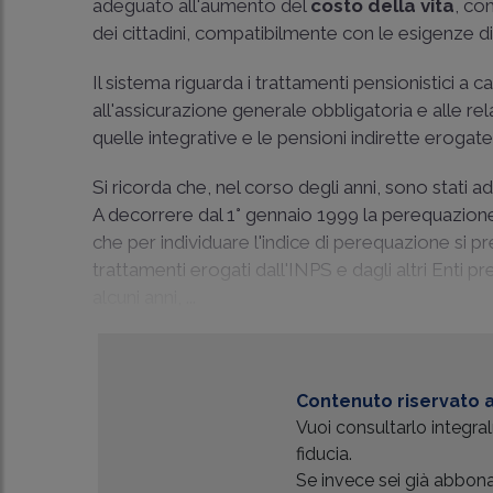
adeguato all'aumento del
costo della vita
, co
dei cittadini, compatibilmente con le esigenze 
Il sistema riguarda i trattamenti pensionistici a ca
all'assicurazione generale obbligatoria e alle re
quelle integrative e le pensioni indirette erogate 
Si ricorda che, nel corso degli anni, sono stati a
A decorrere dal 1° gennaio 1999 la perequazione 
che per individuare l'indice di perequazione si 
trattamenti erogati dall'INPS e dagli altri Enti p
alcuni anni, ...
Contenuto riservato a
Vuoi consultarlo integr
fiducia.
Se invece sei già abbonat