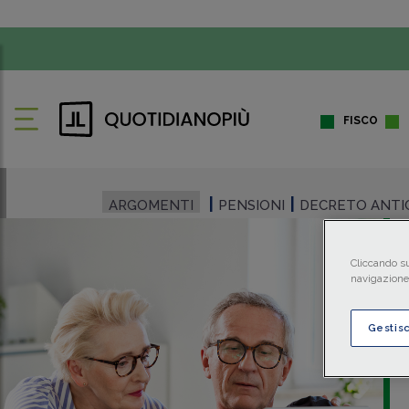
FISCO
ARGOMENTI
PENSIONI
DECRETO ANTIC
Cliccando su
navigazione 
Gestis