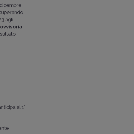
a dicembre
ecuperando
23 agli
rovvisoria
isultato
nticipa al 1°
ente