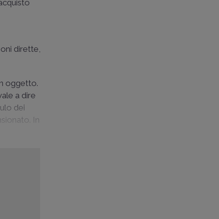
'acquisto
oni dirette,
in oggetto.
ale a dire
ulo dei
nsionato. In