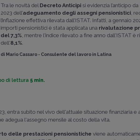
Tra le novità del
Decreto Anticipi
si evidenzia l’anticipo d
2023 dell’
adeguamento degli assegni pensionistici
, r
l’inflazione effettiva rilevata dall’ISTAT. Infatti, a gennaio 20
importi pensionistici è stata applicata una
rivalutazione p
del 7,3%
, mentre l'indice rilevato a fine anno dall'ISTAT è r
dell'
8,1%
.
di
Mario Cassaro
-
Consulente del lavoro in Latina
o di lettura
5 min.
, entra subito nel vivo dell'attuale situazione finanziaria e a
 adegua l'assegno mensile al costo della vita.
to delle prestazioni pensionistiche
viene automaticam