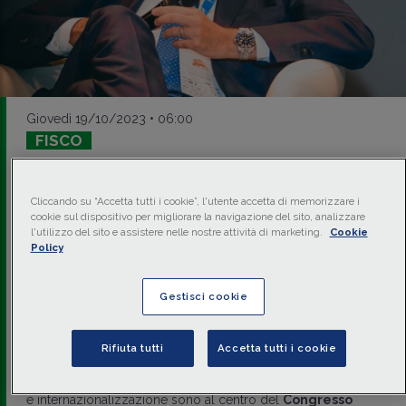
Giovedì 19/10/2023 • 06:00
FISCO
CONGRESSO NAZIONALE CNDCEC
2023
Cliccando su “Accetta tutti i cookie”, l'utente accetta di memorizzare i
Riforma fiscale,
cookie sul dispositivo per migliorare la navigazione del sito, analizzare
l'utilizzo del sito e assistere nelle nostre attività di marketing.
Cookie
sostenibilità e
Policy
innovazione: i
Gestisci cookie
commercialisti guidano il
cambiamento
Rifiuta tutti
Accetta tutti i cookie
Sostenibilità
,
delega fiscale
, intelligenza artificiale,
PNRR
e internazionalizzazione sono al centro del
Congresso