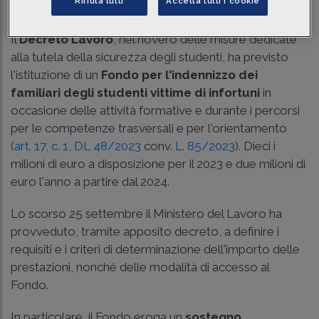
Rifiuta tutti
Accetta tutti i cookie
Tempo di lettura
1 min.
Il
Decreto Lavoro
, nel novero delle misure dedicate
alla tutela della sicurezza degli studenti, ha previsto
l'istituzione di un
Fondo per l'indennizzo dei
familiari degli studenti vittime di infortuni
in
occasione delle attività formative e durante i percorsi
per le competenze trasversali e per l'orientamento
(
art. 17, c. 1, DL 48/2023
conv.
L. 85/2023
). Dieci i
milioni di euro a disposizione per il 2023 e due milioni di
euro l'anno a partire dal 2024.
Lo scorso 25 settembre il Ministero del Lavoro ha
provveduto, tramite apposito decreto, a definire i
requisiti e i criteri di determinazione dell'importo delle
prestazioni, nonché delle modalità di accesso al
Fondo.
In particolare, il Fondo eroga un
sostegno