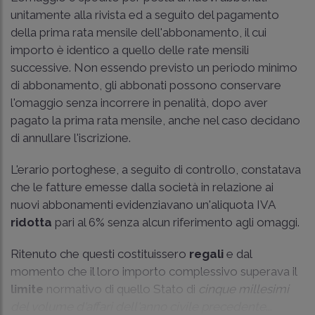
unitamente alla rivista ed a seguito del pagamento
della prima rata mensile dell'abbonamento, il cui
importo è identico a quello delle rate mensili
successive. Non essendo previsto un periodo minimo
di abbonamento, gli abbonati possono conservare
l'omaggio senza incorrere in penalità, dopo aver
pagato la prima rata mensile, anche nel caso decidano
di annullare l'iscrizione.
L'erario portoghese, a seguito di controllo, constatava
che le fatture emesse dalla società in relazione ai
nuovi abbonamenti evidenziavano un'aliquota IVA
ridotta
pari al 6% senza alcun riferimento agli omaggi.
Ritenuto che questi costituissero
regali
e dal
momento che il loro importo complessivo superava il
limite
normativo di quello Stato di
cinque millesimi
del volume d'affari dell'anno civile precedente
...