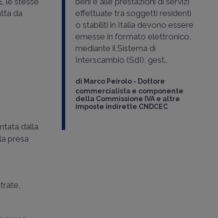
E
, le stesse
beni e alle prestazioni di servizi
tta da
effettuate tra soggetti residenti
o stabiliti in Italia devono essere
emesse in formato elettronico,
mediante il Sistema di
Interscambio (SdI), gest..
di
Marco Peirolo
-
Dottore
commercialista e componente
della Commissione IVA e altre
imposte indirette CNDCEC
ntata dalla
la presa
trate,