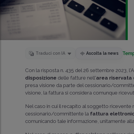
Temp
Traduci con IA
Ascolta la news
Con la risposta
n. 435
del 26 settembre 2023, l'A
disposizione
delle fatture nell'
area riservata
presa visione da parte del cessionario/committe
visione, la fattura si considera comunque ricev
Nel caso in cui il recapito al soggetto ricevente
cessionario/committente la
fattura elettroni
comunicando tale informazione, unitamente alla 