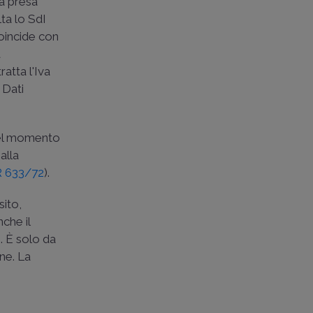
la presa
olta lo SdI
coincide con
a
atta l'Iva
 Dati
 nel momento
 alla
PR 633/72
).
sito,
che il
). È solo da
one. La