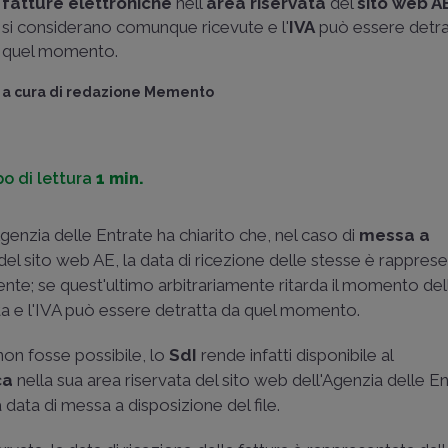
fatture elettroniche
nell'
area riservata
del
sito web A
si considerano comunque ricevute e l'
IVA
può essere detra
quel momento.
a cura di
redazione Memento
o di lettura
1 min.
genzia delle Entrate ha chiarito che, nel caso di
messa a
del sito web AE, la data di ricezione delle stesse è rapprese
nte; se quest'ultimo arbitrariamente ritarda il momento del
uta e l'IVA può essere detratta da quel momento.
 non fosse possibile, lo
SdI
rende infatti disponibile al
ca
nella sua area riservata del sito web dell'Agenzia delle En
data di messa a disposizione del file.