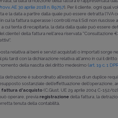
ervata, la data di ricezione della fattura è rappresentata dal
Provv. AE 30 aprile 2018 n. 89757
). Per il cliente, ogni qual v
uta e la data a partire dalla quale può essere detratta l'IVA 
cui la fattura superasse i controlli ma il SdI non riuscisse 
cui tenta di recapitarla, la data dalla quale può essere detr
del cliente) della fattura nell'area riservata ''Consultazione €
tivi''.
osta relativa ai beni e servizi acquistati o importati sorge
più tardi con la dichiarazione relativa all'anno in cui il diritto
l momento della nascita del diritto medesimo (
art. 19 c. 1 D
 alla detrazione è subordinato all'esistenza di un duplice requi
resupposto sostanziale dell'effettuazione dell'operazione, an
a
fattura d'acquisto
(
C.Giust. UE 29 aprile 2004 C-152/02
può operare, previa
registrazione
della fattura, la detrazi
retta tenuta della contabilità.