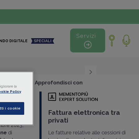
Servizi
NDO DIGITALE
SPECIALI
+
-
Approfondisci con
gliorare la
okie Policy
VA in
tti i cookie
Fattura elettronica tra
privati
embre 2023,
one
di
Le fatture relative alle cessioni di