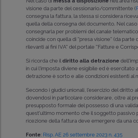
Nel caso di
messa a disposizione
nell'area ris
visione da parte del cessionario/committente (
consegna la fattura, la stessa si considera ricev
quella della consegna del documento. Nel caso in 
consegnarla per problemi del canale telematico a 
coincide con quella di ''presa visione'' (da parte 
rilevanti ai fini IVA'' del portale ''Fatture e Corrispet
Si ricorda che il
diritto alla detrazione
dell'imp
in cui l'imposta diviene esigibile ed è esercitato al 
detrazione è sorto e alle condizioni esistenti a
Secondo i giudici unionali, l'esercizio del diritto
dovendosi in particolare considerare, oltre al p
presupposto formale del possesso di una valid
quest'ultimo momento che il soggetto passivo 
ricezione della fattura deve emergere da una cor
Fonte
:
Risp. AE 26 settembre 2023 n. 435